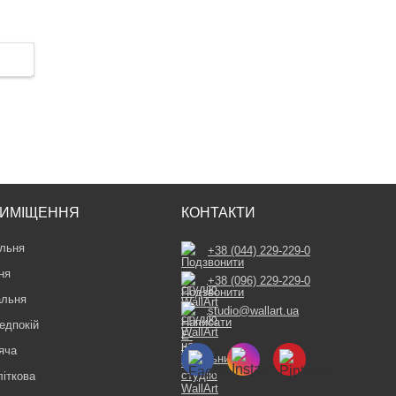
ИМІЩЕННЯ
КОНТАКТИ
льня
+38 (044) 229-229-0
ня
+38 (096) 229-229-0
альня
studio@wallart.ua
едпокій
яча
літкова