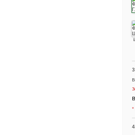
3
В
З
В
*
4