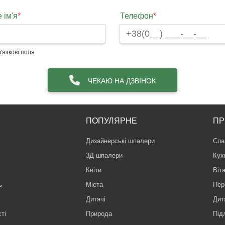
 ім'я
*
Телефон
*
'язкові поля
ЧЕКАЮ НА ДЗВІНОК
ПОПУЛЯРНЕ
ПР
Дизайнерські шпалери
Спа
3Д шпалери
Кух
Квіти
Віт
ь
Міста
Пер
Дитячі
Дит
ті
Природа
Під