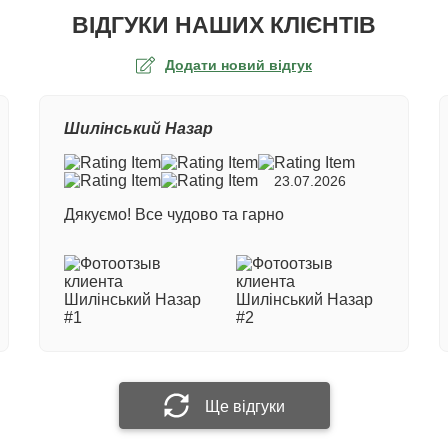
ВІДГУКИ НАШИХ КЛІЄНТІВ
Додати новий відгук
а оцінка
Шилінський Назар
ер замовлення
23.07.2026
Дякуємо! Все чудово та гарно
е ім'я
 відгук
Прикріпити фотографію
Ще відгуки
Надіслати відгук