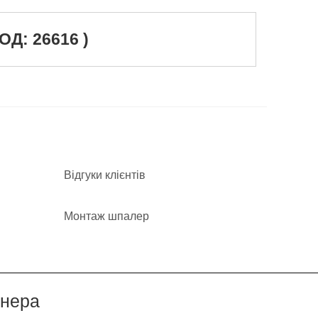
Д: 26616 )
Відгуки клієнтів
Монтаж шпалер
йнера