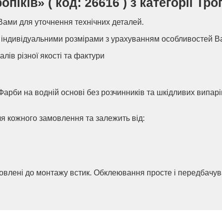
ків» ( код: 26616 ) з категорії Троп
Вами для уточнення технічних деталей.
індивідуальними розмірами з урахуванням особливостей В
алів різної якості та фактури
Фарби на водній основі без розчинників та шкідливих випар
ля кожного замовлення та залежить від:
товлені до монтажу встик. Обклеювання просте і передбачу