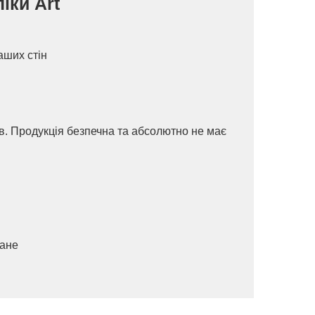
іки Art
аших стін
ів. Продукція безпечна та абсолютно не має
ване