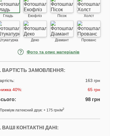
Гладь
Екофліз
Пісок
Холст
Штукатурка
Деко
Діамант
Прованс
Фото та опис матеріалів
. ВАРТІСТЬ ЗАМОВЛЕННЯ:
артість:
163 грн
нижка 40%:
65 грн
сього:
98 грн
2
Преміум латексний друк: + 175 грн/м
. ВАШІ КОНТАКТНІ ДАНІ: