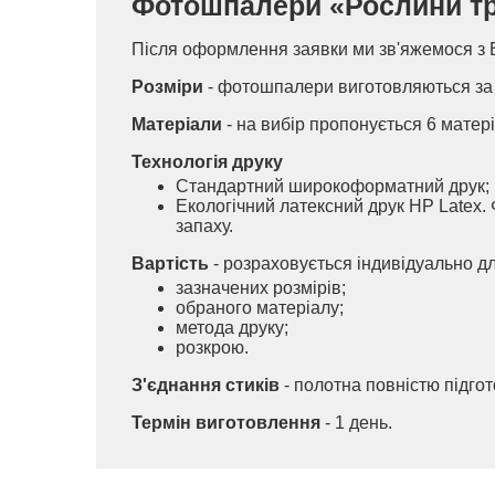
Фотошпалери «Рослини тропі
Після оформлення заявки ми зв'яжемося з 
Розміри
- фотошпалери виготовляються за 
Матеріали
- на вибір пропонується 6 матері
Технологія друку
Стандартний широкоформатний друк;
Екологічний латексний друк HP Latex. 
запаху.
Вартість
- розраховується індивідуально д
зазначених розмірів;
обраного матеріалу;
метода друку;
розкрою.
З'єднання стиків
- полотна повністю підго
Термін виготовлення
- 1 день.