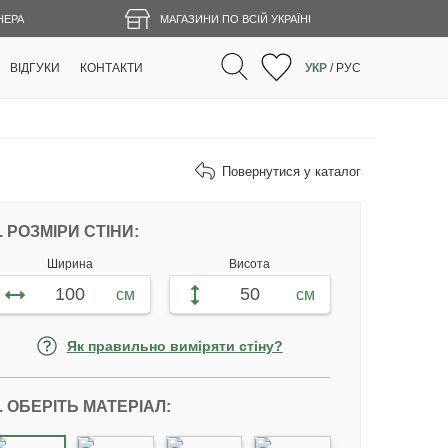
НЕРА
МАГАЗИНИ ПО ВСІЙ УКРАЇНІ
ВІДГУКИ
КОНТАКТИ
УКР
/
РУС
Повернутися у каталог
НАЛАШТУЙТЕ ФОТОШПАЛЕРИ ВІДПОВІ
. РОЗМІРИ СТІНИ:
Ширина
Висота
см
см
Як правильно виміряти стіну?
. ОБЕРІТЬ МАТЕРІАЛ: