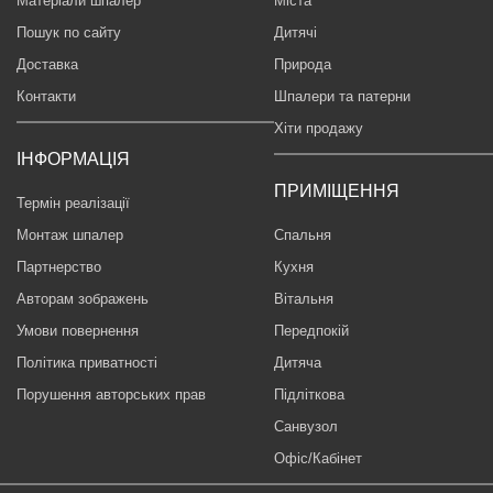
Матеріали шпалер
Міста
Пошук по сайту
Дитячі
Доставка
Природа
Контакти
Шпалери та патерни
Хіти продажу
ІНФОРМАЦІЯ
ПРИМІЩЕННЯ
Термін реалізації
Монтаж шпалер
Спальня
Партнерство
Кухня
Авторам зображень
Вітальня
Умови повернення
Передпокій
Політика приватності
Дитяча
Порушення авторських прав
Підліткова
Санвузол
Офіс/Кабінет