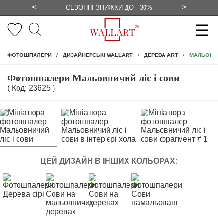
<
>
ЕЗКОШТОВНО
СЕЗОННІ ЗНИЖКИ ДО - 30%
КОНСУЛЬ
МАЛЬОВНИ
ФОТОШПАЛЕРИ
ДИЗАЙНЕРСЬКІ WALLART
ДЕРЕВА ART
Фотошпалери Мальовничий ліс і сови
( Код: 23625 )
ЦЕЙ ДИЗАЙН В ІНШИХ КОЛЬОРАХ: