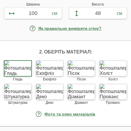
Ширина
Висота
см
см
Як правильно виміряти стіну?
2. ОБЕРІТЬ МАТЕРІАЛ:
Гладь
Екофліз
Пісок
Холст
Штукатурка
Деко
Діамант
Прованс
Фото та опис матеріалів