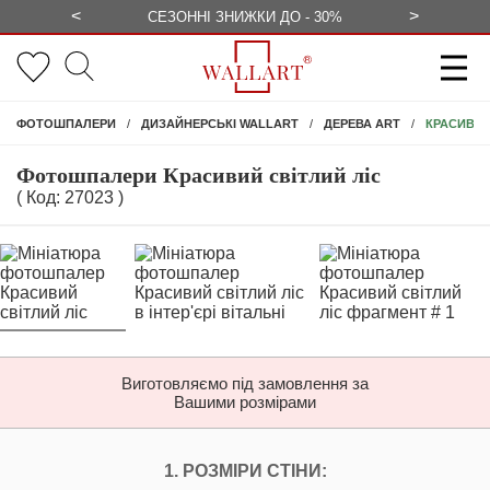
<
>
ЕЗКОШТОВНО
СЕЗОННІ ЗНИЖКИ ДО - 30%
КОНСУЛЬ
КРАСИВИЙ
ФОТОШПАЛЕРИ
ДИЗАЙНЕРСЬКІ WALLART
ДЕРЕВА ART
Фотошпалери Красивий світлий ліс
( Код: 27023 )
Виготовляємо під замовлення за
Вашими розмірами
НАЛАШТУЙТЕ ФОТ
1. РОЗМІРИ СТІНИ: