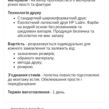
Матеріали
- на вибір пропонується 6 матеріалів
різної якості та фактури
Технологія друку
Стандартний широкоформатний друк;
Екологічний латексний друк HP Latex. Фарби
на водній основі без розчинників та
шкідливих випарів. Продукція безпечна та
абсолютно не має запаху.
Вартість
- розраховується індивідуально для
кожного замовлення та залежить від:
зазначених розмірів;
обраного матеріалу;
метода друку;
розкрою.
З'єднання стиків
- полотна повністю підготовлені
до монтажу встик. Обклеювання просте і
передбачуване
Термін виготовлення
- 1 день.