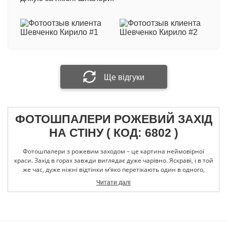
з вініловим покриттям на флізеліновій основі.
Виробництво Німеччина
Ваше ім'я
При виготовленні фотошпалер методом
екологічної технології друку HP Latex: +100 грн/
кв.м.
Ваш відгук
Ще відгуки
ФОТОШПАЛЕРИ РОЖЕВИЙ ЗАХІД
Прикріпити фотографію
НА СТІНУ ( КОД: 6802 )
Фотошпалери з рожевим заходом – це картина неймовірної
Надіслати відгук
краси. Захід в горах завжди виглядає дуже чарівно. Яскраві, і в той
же час, дуже ніжні відтінки м’яко перетікають один в одного,
створюючи унікальну палітру, в якій є все кольори, починаючи від
Читати далі
темно синього і закінчуючи золотим. Промені сонця, яке
висвітлюють землю, немов розливають по ній біле золото.
Яскраві квіти, які ростуть на галявинах у високогір'ї, доповнюють
картину своїми ніжними відтінками зеленого, синього,
фіолетового. У нас можна купити фотошпалери з рожевим