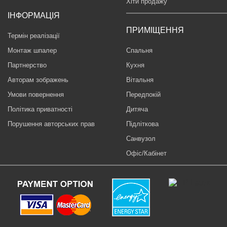
Хіти продажу
ІНФОРМАЦІЯ
ПРИМІЩЕННЯ
Термін реалізації
Монтаж шпалер
Спальня
Партнерство
Кухня
Авторам зображень
Вітальня
Умови повернення
Передпокій
Політика приватності
Дитяча
Порушення авторських прав
Підліткова
Санвузол
Офіс/Кабінет