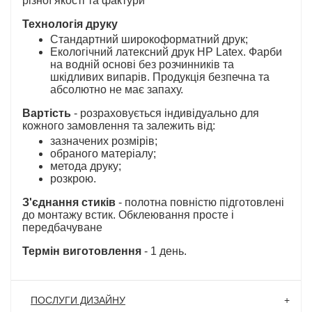
різної якості та фактури
Технологія друку
Стандартний широкоформатний друк;
Екологічний латексний друк HP Latex. Фарби
на водній основі без розчинників та
шкідливих випарів. Продукція безпечна та
абсолютно не має запаху.
Вартість
- розраховується індивідуально для
кожного замовлення та залежить від:
зазначених розмірів;
обраного матеріалу;
метода друку;
розкрою.
З'єднання стиків
- полотна повністю підготовлені
до монтажу встик. Обклеювання просте і
передбачуване
Термін виготовлення
- 1 день.
ПОСЛУГИ ДИЗАЙНУ