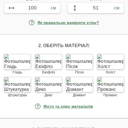
см
см
Як правильно виміряти стіну?
2. ОБЕРІТЬ МАТЕРІАЛ:
Гладь
Екофліз
Пісок
Холст
Штукатурка
Деко
Діамант
Прованс
Фото та опис матеріалів