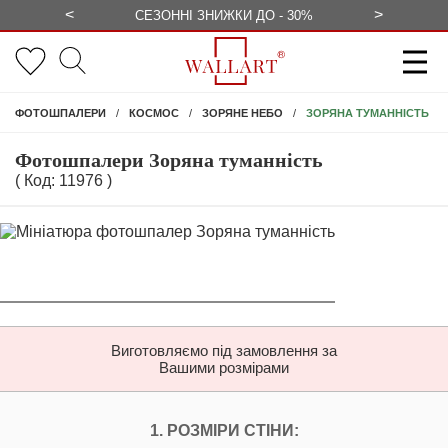
<
>
ЕЗКОШТОВНО
СЕЗОННІ ЗНИЖКИ ДО - 30%
КОНСУЛЬ
ЗОРЯНА ТУМАННІСТЬ
ФОТОШПАЛЕРИ
КОСМОС
ЗОРЯНЕ НЕБО
Фотошпалери Зоряна туманність
( Код: 11976 )
Виготовляємо під замовлення за
Вашими розмірами
НАЛАШТУЙТЕ ФОТ
1. РОЗМІРИ СТІНИ: