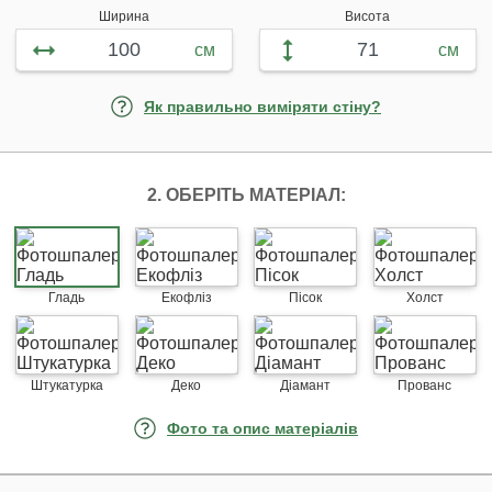
Ширина
Висота
см
см
Як правильно виміряти стіну?
2. ОБЕРІТЬ МАТЕРІАЛ:
Гладь
Екофліз
Пісок
Холст
Штукатурка
Деко
Діамант
Прованс
Фото та опис матеріалів