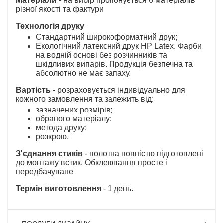
Матеріали
- на вибір пропонується 6 матеріалів
різної якості та фактури
Технологія друку
Стандартний широкоформатний друк;
Екологічний латексний друк HP Latex. Фарби
на водній основі без розчинників та
шкідливих випарів. Продукція безпечна та
абсолютно не має запаху.
Вартість
- розраховується індивідуально для
кожного замовлення та залежить від:
зазначених розмірів;
обраного матеріалу;
метода друку;
розкрою.
З'єднання стиків
- полотна повністю підготовлені
до монтажу встик. Обклеювання просте і
передбачуване
Термін виготовлення
- 1 день.