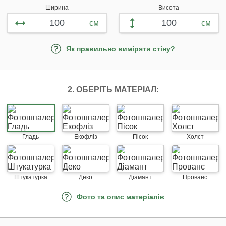
Ширина
Висота
см
см
Як правильно виміряти стіну?
2. ОБЕРІТЬ МАТЕРІАЛ:
Гладь
Екофліз
Пісок
Холст
Штукатурка
Деко
Діамант
Прованс
Фото та опис матеріалів