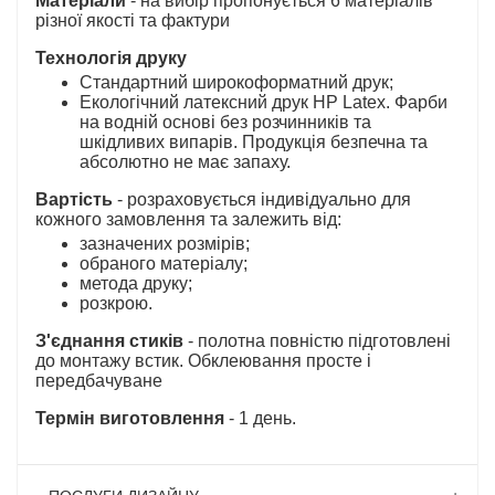
Матеріали
- на вибір пропонується 6 матеріалів
різної якості та фактури
Технологія друку
Стандартний широкоформатний друк;
Екологічний латексний друк HP Latex. Фарби
на водній основі без розчинників та
шкідливих випарів. Продукція безпечна та
абсолютно не має запаху.
Вартість
- розраховується індивідуально для
кожного замовлення та залежить від:
зазначених розмірів;
обраного матеріалу;
метода друку;
розкрою.
З'єднання стиків
- полотна повністю підготовлені
до монтажу встик. Обклеювання просте і
передбачуване
Термін виготовлення
- 1 день.