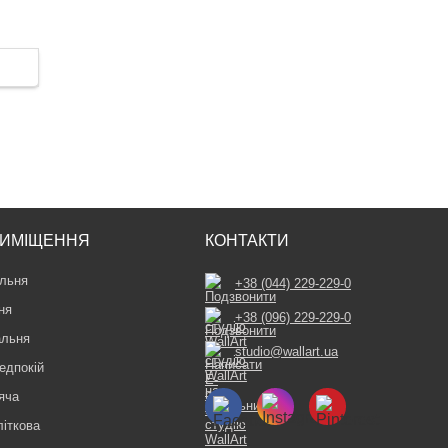
ИМІЩЕННЯ
КОНТАКТИ
льня
+38 (044) 229-229-0
ня
+38 (096) 229-229-0
альня
studio@wallart.ua
едпокій
яча
літкова