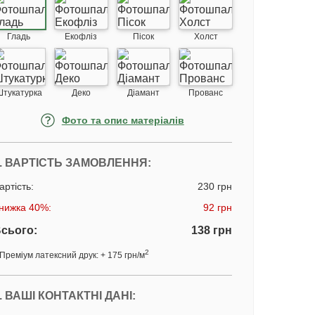
Гладь
Екофліз
Пісок
Холст
Штукатурка
Деко
Діамант
Прованс
Фото та опис матеріалів
. ВАРТІСТЬ ЗАМОВЛЕННЯ:
артість:
230 грн
нижка 40%:
92 грн
сього:
138 грн
2
Преміум латексний друк: + 175 грн/м
. ВАШІ КОНТАКТНІ ДАНІ: