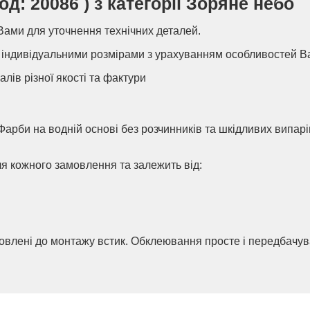
д: 20086 ) з категорії Зоряне небо
Вами для уточнення технічних деталей.
індивідуальними розмірами з урахуванням особливостей В
алів різної якості та фактури
Фарби на водній основі без розчинників та шкідливих випар
ля кожного замовлення та залежить від:
товлені до монтажу встик. Обклеювання просте і передбачу