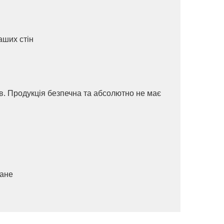
аших стін
ів. Продукція безпечна та абсолютно не має
ване