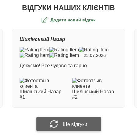
ВІДГУКИ НАШИХ КЛІЄНТІВ
Додати новий відгук
а оцінка
Шилінський Назар
ер замовлення
23.07.2026
Дякуємо! Все чудово та гарно
е ім'я
 відгук
Прикріпити фотографію
Ще відгуки
Надіслати відгук