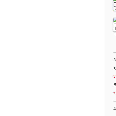
3
В
З
В
*
4