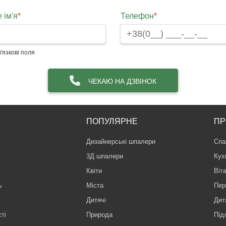
 ім'я
*
Телефон
*
'язкові поля
ЧЕКАЮ НА ДЗВІНОК
ПОПУЛЯРНЕ
ПР
Дизайнерські шпалери
Спа
3Д шпалери
Кух
Квіти
Віт
ь
Міста
Пер
Дитячі
Дит
ті
Природа
Під