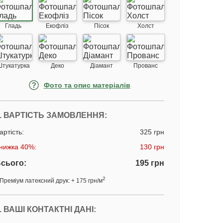
Гладь
Екофліз
Пісок
Холст
Штукатурка
Деко
Діамант
Прованс
Фото та опис матеріалів
. ВАРТІСТЬ ЗАМОВЛЕННЯ:
артість:
325 грн
нижка 40%:
130 грн
сього:
195 грн
2
Преміум латексний друк: + 175 грн/м
. ВАШІ КОНТАКТНІ ДАНІ: