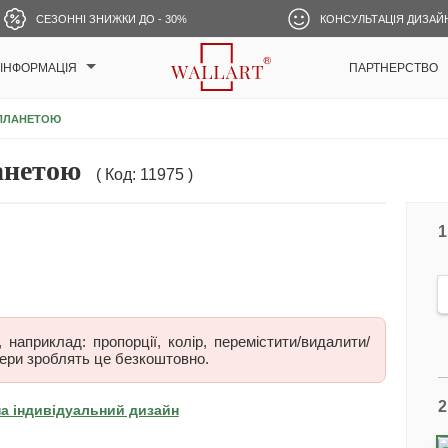
СЕЗОННІ ЗНИЖКИ ДО - 30%
КОНСУЛЬТАЦІЯ ДИЗАЙ
ІНФОРМАЦІЯ
ПАРТНЕРСТВО
 ПЛАНЕТОЮ
анетою
( Код: 11975 )
1
наприклад: пропорції, колір, перемістити/видалити/
ери зроблять це безкоштовно.
2
на індивідуальний дизайн