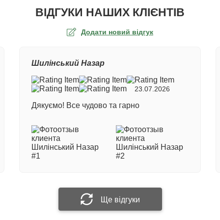
ВІДГУКИ НАШИХ КЛІЄНТІВ
Додати новий відгук
а оцінка
Шилінський Назар
ер замовлення
23.07.2026
Дякуємо! Все чудово та гарно
е ім'я
 відгук
Прикріпити фотографію
Ще відгуки
Надіслати відгук