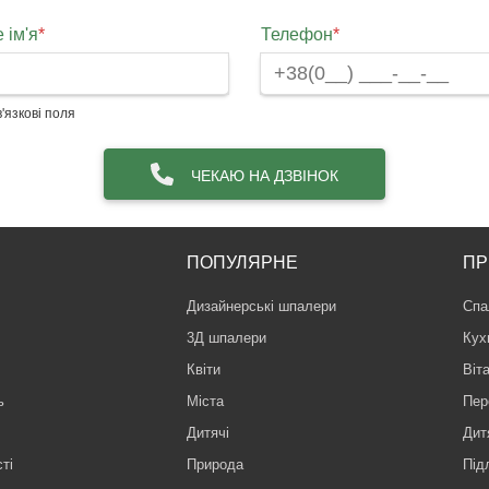
 ім'я
*
Телефон
*
'язкові поля
ЧЕКАЮ НА ДЗВІНОК
ПОПУЛЯРНЕ
ПР
Дизайнерські шпалери
Спа
3Д шпалери
Кух
Квіти
Віт
ь
Міста
Пер
Дитячі
Дит
ті
Природа
Під