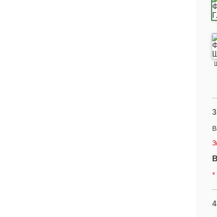
3
В
З
В
*
4