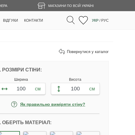
НЕРА
МАГАЗИНИ ПО ВСІЙ УКРАЇНІ
ВІДГУКИ
КОНТАКТИ
УКР
/
РУС
Повернутися у каталог
НАЛАШТУЙТЕ ФОТОШПАЛЕРИ ВІДПОВІ
. РОЗМІРИ СТІНИ:
Ширина
Висота
см
см
Як правильно виміряти стіну?
. ОБЕРІТЬ МАТЕРІАЛ: