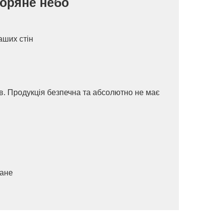
Зоряне небо
аших стін
ів. Продукція безпечна та абсолютно не має
ване