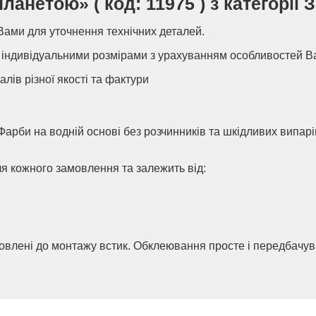
анетою» ( код: 11975 ) з категорії 
Вами для уточнення технічних деталей.
індивідуальними розмірами з урахуванням особливостей В
алів різної якості та фактури
Фарби на водній основі без розчинників та шкідливих випар
ля кожного замовлення та залежить від:
товлені до монтажу встик. Обклеювання просте і передбачу