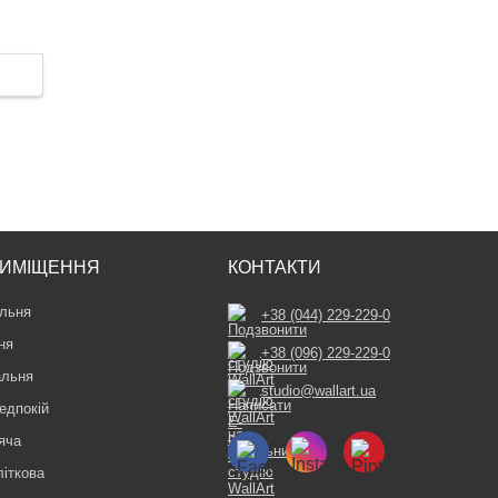
ИМІЩЕННЯ
КОНТАКТИ
льня
+38 (044) 229-229-0
ня
+38 (096) 229-229-0
альня
studio@wallart.ua
едпокій
яча
літкова