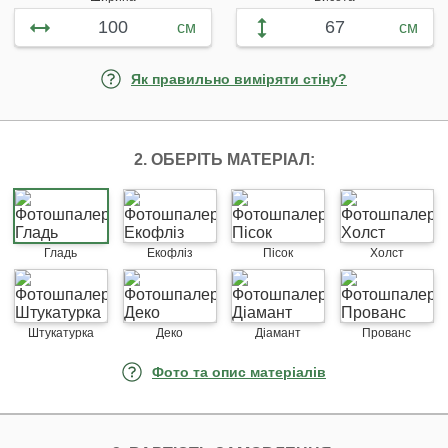
см
см
Як правильно виміряти стіну?
2. ОБЕРІТЬ МАТЕРІАЛ:
Гладь
Екофліз
Пісок
Холст
Штукатурка
Деко
Діамант
Прованс
Фото та опис матеріалів