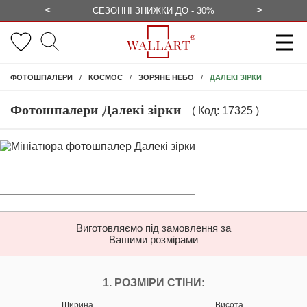
<
>
ЕЗКОШТОВНО
СЕЗОННІ ЗНИЖКИ ДО - 30%
КОНСУЛЬ
ДАЛЕКІ ЗІРКИ
ФОТОШПАЛЕРИ
КОСМОС
ЗОРЯНЕ НЕБО
Фотошпалери Далекі зірки
( Код: 17325 )
Виготовляємо під замовлення за
Вашими розмірами
НАЛАШТУЙТЕ ФОТ
1. РОЗМІРИ СТІНИ:
Ширина
Висота