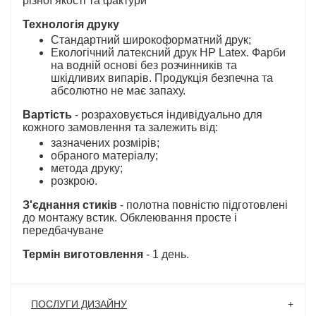
різної якості та фактури
Технологія друку
Стандартний широкоформатний друк;
Екологічний латексний друк HP Latex. Фарби
на водній основі без розчинників та
шкідливих випарів. Продукція безпечна та
абсолютно не має запаху.
Вартість
- розраховується індивідуально для
кожного замовлення та залежить від:
зазначених розмірів;
обраного матеріалу;
метода друку;
розкрою.
З'єднання стиків
- полотна повністю підготовлені
до монтажу встик. Обклеювання просте і
передбачуване
Термін виготовлення
- 1 день.
ПОСЛУГИ ДИЗАЙНУ