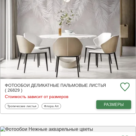
ФОТООБОИ ДЕЛИКАТНЫЕ ПАЛЬМОВЫЕ ЛИСТЬЯ
( 26829 )
Стоимость зависит от размеров
РАЗМЕРЫ
Фотообои
Фотообои
Тропические листья
Флора Art