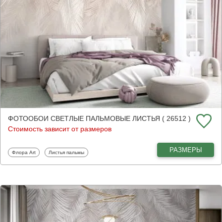
ФОТООБОИ СВЕТЛЫЕ ПАЛЬМОВЫЕ ЛИСТЬЯ ( 26512 )
Стоимость зависит от размеров
РАЗМЕРЫ
Фотообои
Фотообои
Флора Art
Листья пальмы