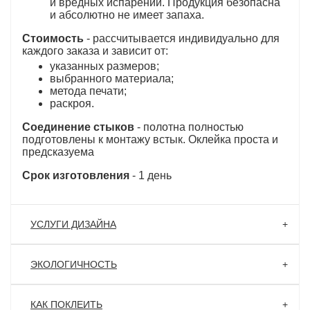
и вредных испарений. Продукция безопасна
и абсолютно не имеет запаха.
Стоимость
- рассчитывается индивидуально для
каждого заказа и зависит от:
указанных размеров;
выбранного материала;
метода печати;
раскроя.
Соединение стыков
- полотна полностью
подготовлены к монтажу встык. Оклейка проста и
предсказуема
Срок изготовления
- 1 день
УСЛУГИ ДИЗАЙНА
Дизайнеры нашей студии реализуют
ЭКОЛОГИЧНОСТЬ
любую Вашу идею
Экологическая латексная печать HP
Мы доработаем любое изображение под все Ваши
КАК ПОКЛЕИТЬ
индивидуальные пожелания.