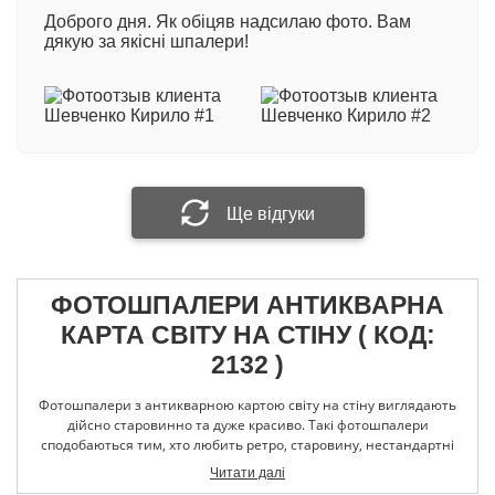
Доброго дня. Як обіцяв надсилаю фото. Вам
600 грн/кв.м
- професійний двошаровий матеріал
дякую за якісні шпалери!
з вініловим покриттям на флізеліновій основі.
Виробництво Німеччина
Ваше ім'я
При виготовленні фотошпалер методом
екологічної технології друку HP Latex: +100 грн/
кв.м.
Ваш відгук
Ще відгуки
ФОТОШПАЛЕРИ АНТИКВАРНА
Прикріпити фотографію
КАРТА СВІТУ НА СТІНУ ( КОД:
2132 )
Надіслати відгук
Фотошпалери з антикварною картою світу на стіну виглядають
дійсно старовинно та дуже красиво. Такі фотошпалери
сподобаються тим, хто любить ретро, старовину, нестандартні
рішення. Оскільки шпалери виконані в коричневих кольорах,
Читати далі
вони створюють в приміщенні дуже теплу та затишну атмосферу.