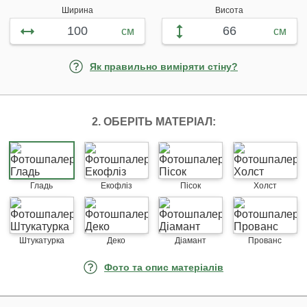
Ширина
Висота
см
см
Як правильно виміряти стіну?
2. ОБЕРІТЬ МАТЕРІАЛ:
Гладь
Екофліз
Пісок
Холст
Штукатурка
Деко
Діамант
Прованс
Фото та опис матеріалів