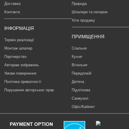
Доставка
Природа
Контакти
Шпалери та патерни
Хіти продажу
ІНФОРМАЦІЯ
ПРИМІЩЕННЯ
Термін реалізації
Монтаж шпалер
Спальня
Партнерство
Кухня
Авторам зображень
Вітальня
Умови повернення
Передпокій
Політика приватності
Дитяча
Порушення авторських прав
Підліткова
Санвузол
Офіс/Кабінет