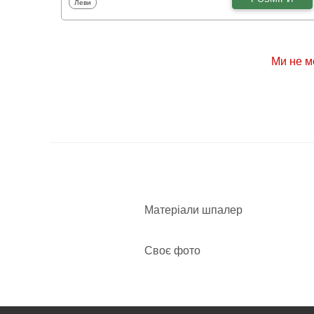
Фотошпалери
Леви
Ми не м
Матеріали шпалер
Своє фото