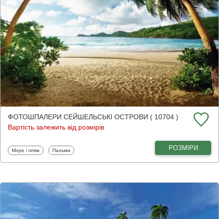
ФОТОШПАЛЕРИ СЕЙШЕЛЬСЬКІ ОСТРОВИ ( 10704 )
Вартість залежить від розмірів
РОЗМІРИ
Фотошпалери
Фотошпалери
Море і пляж
Пальми