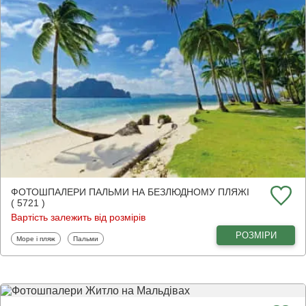
ФОТОШПАЛЕРИ ПАЛЬМИ НА БЕЗЛЮДНОМУ ПЛЯЖІ
( 5721 )
Вартість залежить від розмірів
РОЗМІРИ
Фотошпалери
Фотошпалери
Море і пляж
Пальми