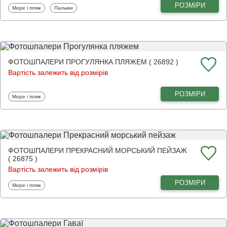
РОЗМІРИ
Фотошпалери
Фотошпалери
Море і пляж
Пальми
ФОТОШПАЛЕРИ ПРОГУЛЯНКА ПЛЯЖЕМ ( 26892 )
Вартість залежить від розмірів
РОЗМІРИ
Фотошпалери
Море і пляж
ФОТОШПАЛЕРИ ПРЕКРАСНИЙ МОРСЬКИЙ ПЕЙЗАЖ
( 26875 )
Вартість залежить від розмірів
РОЗМІРИ
Фотошпалери
Море і пляж