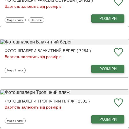
ФОТОШПАЛЕРИ РАЙСЬКІ ОСТРОВИ ( 24932 )
Вартість залежить від розмірів
РОЗМІРИ
Фотошпалери
Фотошпалери
Море і пляж
Пейзажі
ФОТОШПАЛЕРИ БЛАКИТНИЙ БЕРЕГ ( 7284 )
Вартість залежить від розмірів
РОЗМІРИ
Фотошпалери
Море і пляж
ФОТОШПАЛЕРИ ТРОПІЧНИЙ ПЛЯЖ ( 2391 )
Вартість залежить від розмірів
РОЗМІРИ
Фотошпалери
Море і пляж