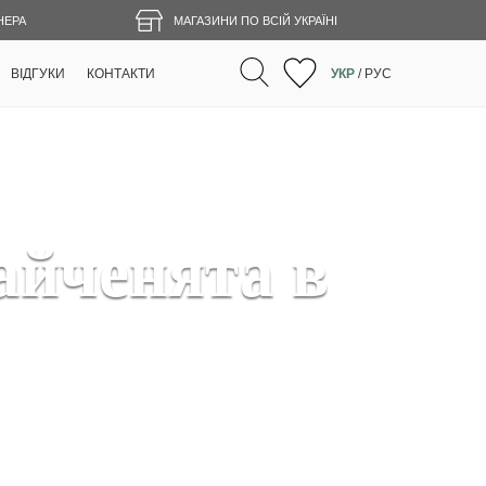
НЕРА
МАГАЗИНИ ПО ВСІЙ УКРАЇНІ
ВІДГУКИ
КОНТАКТИ
УКР
/
РУС
айченята в