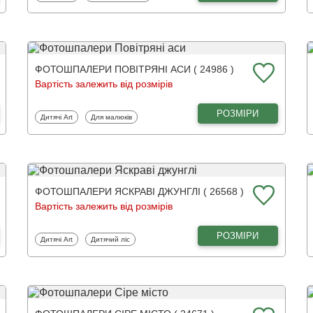
ФОТОШПАЛЕРИ ПОВІТРЯНІ АСИ ( 24986 )
Вартість залежить від розмірів
РОЗМІРИ
Фотошпалери
Фотошпалери
Дитячі Art
Для малюків
ФОТОШПАЛЕРИ ЯСКРАВІ ДЖУНГЛІ ( 26568 )
Вартість залежить від розмірів
РОЗМІРИ
Фотошпалери
Фотошпалери
Дитячі Art
Дитячий ліс