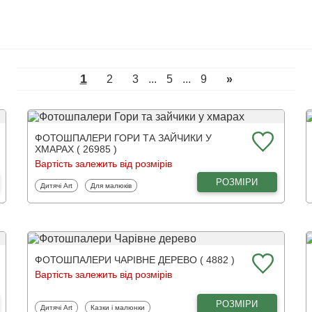
1
2
3
...
5
...
9
»
ФОТОШПАЛЕРИ ГОРИ ТА ЗАЙЧИКИ У
ХМАРАХ ( 26985 )
Вартість залежить від розмірів
РОЗМІРИ
Фотошпалери
Фотошпалери
Дитячі Art
Для малюків
ФОТОШПАЛЕРИ ЧАРІВНЕ ДЕРЕВО ( 4882 )
Вартість залежить від розмірів
РОЗМІРИ
Фотошпалери
Фотошпалери
Дитячі Art
Казки і малюнки