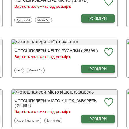
ФОТОШПАЛЕРИ СІРЕ МІСТО ( 24671 )
Вартість залежить від розмірів
РОЗМІРИ
Фотошпалери
Фотошпалери
Дитячі Art
Міста Art
ФОТОШПАЛЕРИ ФЕЇ ТА РУСАЛКИ ( 25399 )
Вартість залежить від розмірів
РОЗМІРИ
Фотошпалери
Фотошпалери
Феї
Дитячі Art
ФОТОШПАЛЕРИ МІСТО КІШОК, АКВАРЕЛЬ
( 26888 )
Вартість залежить від розмірів
РОЗМІРИ
Фотошпалери
Фотошпалери
Казки і малюнки
Дитячі Art