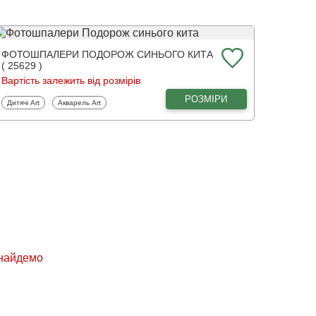
ФОТОШПАЛЕРИ ПОДОРОЖ СИНЬОГО КИТА
( 25629 )
Вартість залежить від розмірів
РОЗМІРИ
Фотошпалери
Фотошпалери
Дитячі Art
Акварель Art
знайдемо