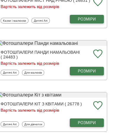
ФОТОШПАЛЕРИ МІСТ НАД РІЧКОЮ ( 26831 )
Вартість залежить від розмірів
РОЗМІРИ
Фотошпалери
Фотошпалери
Казки і малюнки
Дитячі Art
ФОТОШПАЛЕРИ ПАНДИ НАМАЛЬОВАНІ
( 24483 )
Вартість залежить від розмірів
РОЗМІРИ
Фотошпалери
Фотошпалери
Дитячі Art
Для малюків
ФОТОШПАЛЕРИ КІТ З КВІТАМИ ( 26778 )
Вартість залежить від розмірів
РОЗМІРИ
Фотошпалери
Фотошпалери
Дитячі Art
Для дівчаток