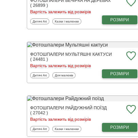
ФОТОШПАЛЕРИ ВЕЧІРКА НА ДЕРЕВАХ
( 26899 )
Вартість залежить від розмірів
РОЗМІРИ
Фотошпалери
Фотошпалери
Дитячі Art
Казки і малюнки
ФОТОШПАЛЕРИ МУЛЬТЯШНІ КАКТУСИ
( 24481 )
Вартість залежить від розмірів
РОЗМІРИ
Фотошпалери
Фотошпалери
Дитячі Art
Для малюків
ФОТОШПАЛЕРИ РАЙДУЖНИЙ ПОЇЗД
( 27042 )
Вартість залежить від розмірів
РОЗМІРИ
Фотошпалери
Фотошпалери
Дитячі Art
Казки і малюнки