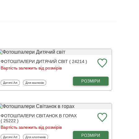
ФОТОШПАЛЕРИ ДИТЯЧИЙ СВІТ ( 24214 )
Вартість залежить від розмірів
РОЗМІРИ
Фотошпалери
Фотошпалери
Дитячі Art
Для малюків
ФОТОШПАЛЕРИ СВІТАНОК В ГОРАХ
( 25222 )
Вартість залежить від розмірів
РОЗМІРИ
Фотошпалери
Фотошпалери
Дитячі Art
Для хлопчиків