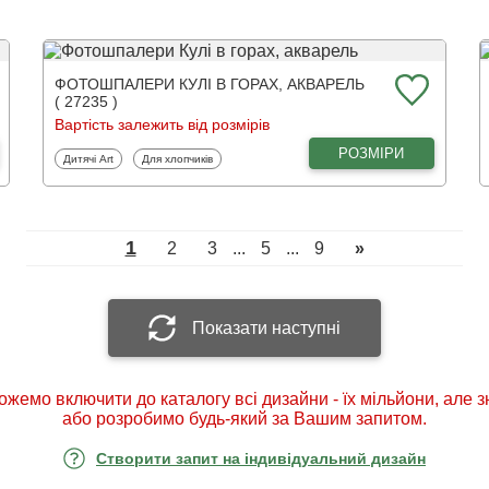
ФОТОШПАЛЕРИ КУЛІ В ГОРАХ, АКВАРЕЛЬ
( 27235 )
Вартість залежить від розмірів
РОЗМІРИ
Фотошпалери
Фотошпалери
Дитячі Art
Для хлопчиків
1
2
3
...
5
...
9
»
Показати наступні
ожемо включити до каталогу всі дизайни - їх мільйони, але 
або розробимо будь-який за Вашим запитом.
Створити запит на індивідуальний дизайн