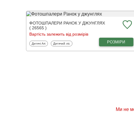
ФОТОШПАЛЕРИ РАНОК У ДЖУНГЛЯХ
( 26565 )
Вартість залежить від розмірів
РОЗМІРИ
Фотошпалери
Фотошпалери
Дитячі Art
Дитячий ліс
Ми не м