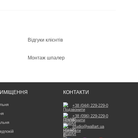
Відгуки клієнтів
Монтаж шпалер
ИМІЩЕННЯ
КОНТАКТИ
льня
+38 (044) 229-229-0
ня
+38 (096) 229-229-0
альня
studio@wallart.ua
едпокій