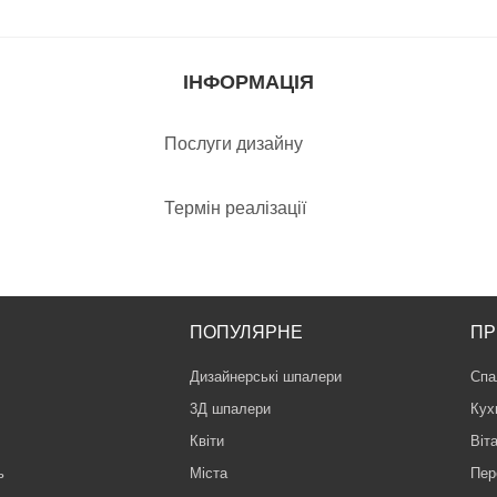
ІНФОРМАЦІЯ
Послуги дизайну
Термін реалізації
ПОПУЛЯРНЕ
ПР
Дизайнерські шпалери
Спа
3Д шпалери
Кух
Квіти
Віт
ь
Міста
Пер