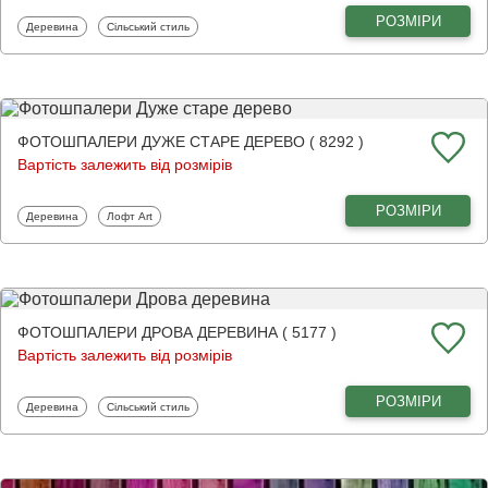
РОЗМІРИ
Фотошпалери
Фотошпалери
Деревина
Сільський стиль
ФОТОШПАЛЕРИ ДУЖЕ СТАРЕ ДЕРЕВО ( 8292 )
Вартість залежить від розмірів
РОЗМІРИ
Фотошпалери
Фотошпалери
Деревина
Лофт Art
ФОТОШПАЛЕРИ ДРОВА ДЕРЕВИНА ( 5177 )
Вартість залежить від розмірів
РОЗМІРИ
Фотошпалери
Фотошпалери
Деревина
Сільський стиль