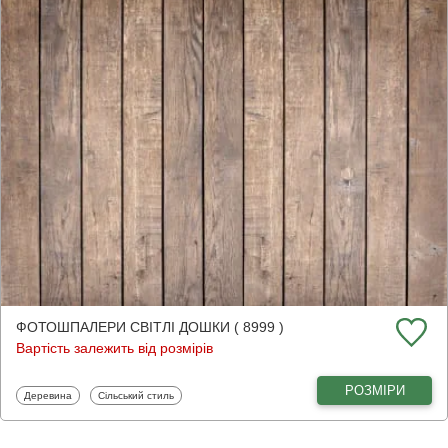
ФОТОШПАЛЕРИ СВІТЛІ ДОШКИ ( 8999 )
Вартість залежить від розмірів
РОЗМІРИ
Фотошпалери
Фотошпалери
Деревина
Сільський стиль