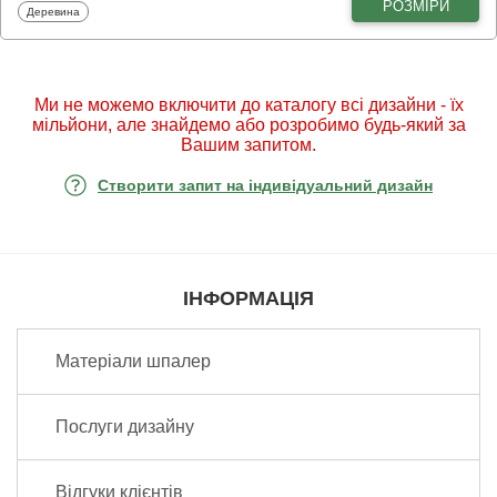
РОЗМІРИ
Фотошпалери
Деревина
Ми не можемо включити до каталогу всі дизайни - їх
мільйони, але знайдемо або розробимо будь-який за
Вашим запитом.
Створити запит на індивідуальний дизайн
ІНФОРМАЦІЯ
Матеріали шпалер
Послуги дизайну
Відгуки клієнтів