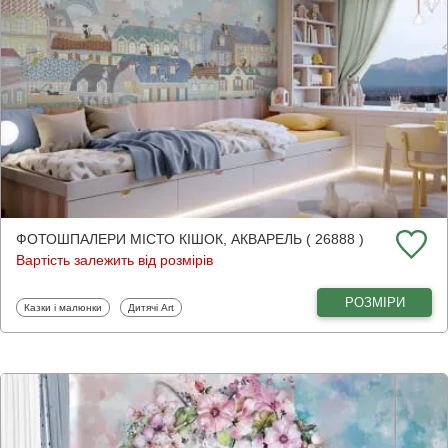
ФОТОШПАЛЕРИ МІСТО КІШОК, АКВАРЕЛЬ ( 26888 )
Вартість залежить від розмірів
РОЗМІРИ
Фотошпалери
Фотошпалери
Казки і малюнки
Дитячі Art