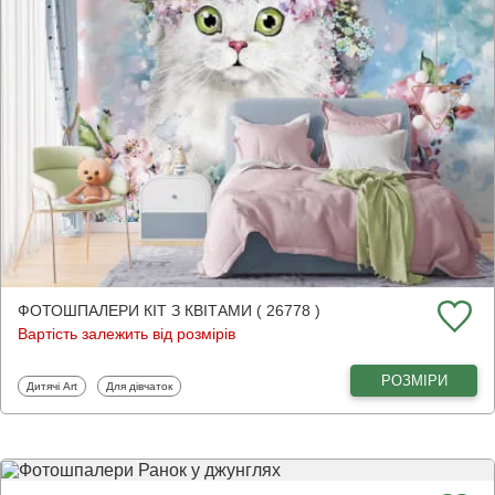
ФОТОШПАЛЕРИ КІТ З КВІТАМИ ( 26778 )
Вартість залежить від розмірів
РОЗМІРИ
Фотошпалери
Фотошпалери
Дитячі Art
Для дівчаток