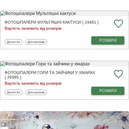
ФОТОШПАЛЕРИ МУЛЬТЯШНІ КАКТУСИ ( 24481 )
Вартість залежить від розмірів
РОЗМІРИ
Фотошпалери
Фотошпалери
Дитячі Art
Для малюків
ФОТОШПАЛЕРИ ГОРИ ТА ЗАЙЧИКИ У ХМАРАХ
( 26985 )
Вартість залежить від розмірів
РОЗМІРИ
Фотошпалери
Фотошпалери
Дитячі Art
Для малюків