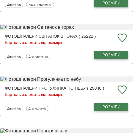
РОЗМІРИ
Фотошпалери
Фотошпалери
Дитячі Art
Казки і малюнки
ФОТОШПАЛЕРИ СВІТАНОК В ГОРАХ ( 25222 )
Вартість залежить від розмірів
РОЗМІРИ
Фотошпалери
Фотошпалери
Дитячі Art
Для хлопчиків
ФОТОШПАЛЕРИ ПРОГУЛЯНКА ПО НЕБУ ( 25048 )
Вартість залежить від розмірів
РОЗМІРИ
Фотошпалери
Фотошпалери
Дитячі Art
Для малюків