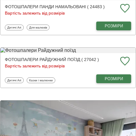
ФОТОШПАЛЕРИ ПАНДИ НАМАЛЬОВАНІ ( 24483 )
Вартість залежить від розмірів
РОЗМІРИ
Фотошпалери
Фотошпалери
Дитячі Art
Для малюків
ФОТОШПАЛЕРИ РАЙДУЖНИЙ ПОЇЗД ( 27042 )
Вартість залежить від розмірів
РОЗМІРИ
Фотошпалери
Фотошпалери
Дитячі Art
Казки і малюнки