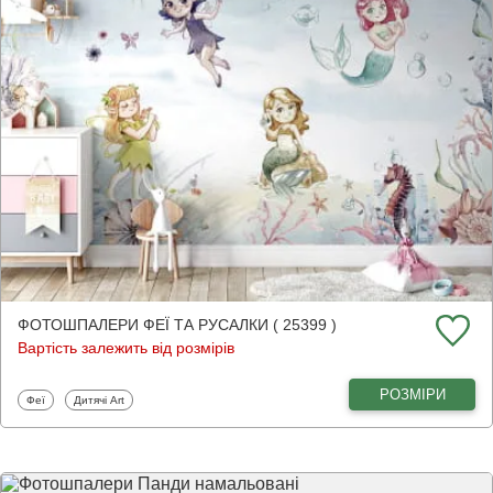
ФОТОШПАЛЕРИ ФЕЇ ТА РУСАЛКИ ( 25399 )
Вартість залежить від розмірів
РОЗМІРИ
Фотошпалери
Фотошпалери
Феї
Дитячі Art