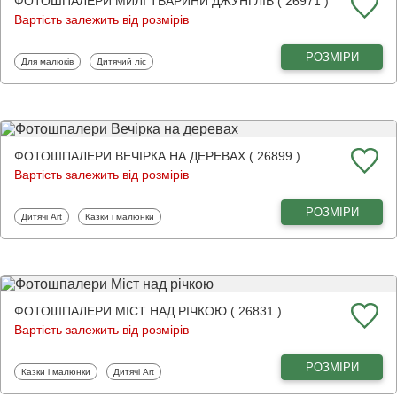
ФОТОШПАЛЕРИ МИЛІ ТВАРИНИ ДЖУНГЛІВ ( 26971 )
Вартість залежить від розмірів
РОЗМІРИ
Фотошпалери
Фотошпалери
Для малюків
Дитячий ліс
ФОТОШПАЛЕРИ ВЕЧІРКА НА ДЕРЕВАХ ( 26899 )
Вартість залежить від розмірів
РОЗМІРИ
Фотошпалери
Фотошпалери
Дитячі Art
Казки і малюнки
ФОТОШПАЛЕРИ МІСТ НАД РІЧКОЮ ( 26831 )
Вартість залежить від розмірів
РОЗМІРИ
Фотошпалери
Фотошпалери
Казки і малюнки
Дитячі Art