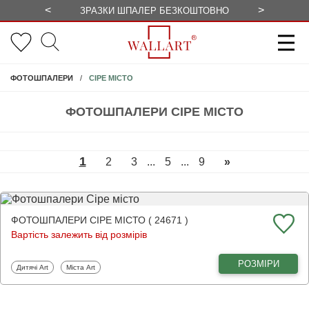
<
>
ЗРАЗКИ ШПАЛЕР БЕЗКОШТОВНО
СЕЗОННІ 
СІРЕ МІСТО
ФОТОШПАЛЕРИ
ФОТОШПАЛЕРИ СІРЕ МІСТО
1
2
3
...
5
...
9
»
ФОТОШПАЛЕРИ СІРЕ МІСТО ( 24671 )
Вартість залежить від розмірів
РОЗМІРИ
Фотошпалери
Фотошпалери
Дитячі Art
Міста Art