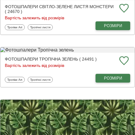
ФОТОШПАЛЕРИ СВІТЛО-ЗЕЛЕНЕ ЛИСТЯ МОНСТЕРИ
( 24670 )
Вартість залежить від розмірів
РОЗМІРИ
Фотошпалери
Фотошпалери
Тропіки Art
Тропічні листя
ФОТОШПАЛЕРИ ТРОПІЧНА ЗЕЛЕНЬ ( 24491 )
Вартість залежить від розмірів
РОЗМІРИ
Фотошпалери
Фотошпалери
Тропіки Art
Тропічні листя