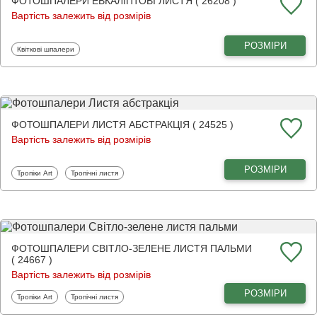
ФОТОШПАЛЕРИ ЕВКАЛІПТОВІ ЛИСТЯ ( 26208 )
Вартість залежить від розмірів
РОЗМІРИ
Фотошпалери
Квіткові шпалери
ФОТОШПАЛЕРИ ЛИСТЯ АБСТРАКЦІЯ ( 24525 )
Вартість залежить від розмірів
РОЗМІРИ
Фотошпалери
Фотошпалери
Тропіки Art
Тропічні листя
ФОТОШПАЛЕРИ СВІТЛО-ЗЕЛЕНЕ ЛИСТЯ ПАЛЬМИ
( 24667 )
Вартість залежить від розмірів
РОЗМІРИ
Фотошпалери
Фотошпалери
Тропіки Art
Тропічні листя