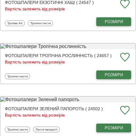
ФОТОШПАЛЕРИ ЕКЗОТИЧНІ ХАЩІ ( 24547 )
Вартість залежить від розмірів
РОЗМІРИ
Фотошпалери
Фотошпалери
Тропіки Art
Тропічні листя
ФОТОШПАЛЕРИ ТРОПІЧНА РОСЛИННІСТЬ ( 24657 )
Вартість залежить від розмірів
РОЗМІРИ
Фотошпалери
Тропічні листя
ФОТОШПАЛЕРИ ЗЕЛЕНИЙ ПАПОРОТЬ ( 24502 )
Вартість залежить від розмірів
РОЗМІРИ
Фотошпалери
Фотошпалери
Тропічні листя
Листя папороті