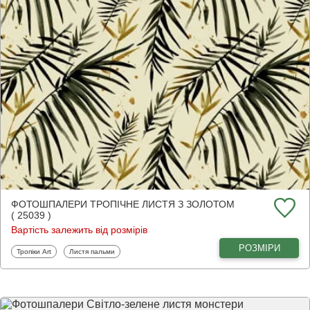
ФОТОШПАЛЕРИ ТРОПІЧНЕ ЛИСТЯ З ЗОЛОТОМ
( 25039 )
Вартість залежить від розмірів
РОЗМІРИ
Фотошпалери
Фотошпалери
Тропіки Art
Листя пальми