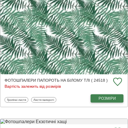
ФОТОШПАЛЕРИ ПАПОРОТЬ НА БІЛОМУ ТЛІ ( 24518 )
Вартість залежить від розмірів
РОЗМІРИ
Фотошпалери
Фотошпалери
Тропічні листя
Листя папороті