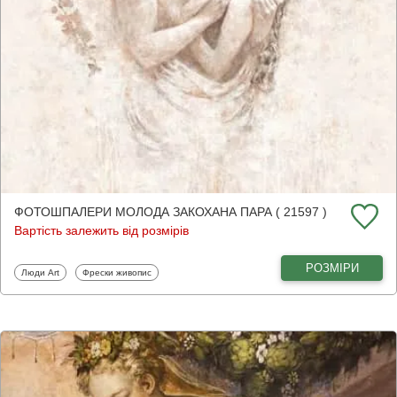
ФОТОШПАЛЕРИ МОЛОДА ЗАКОХАНА ПАРА ( 21597 )
Вартість залежить від розмірів
РОЗМІРИ
Фотошпалери
Фотошпалери
Люди Art
Фрески живопис