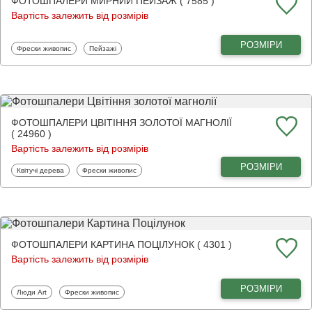
ФОТОШПАЛЕРИ МИРНИЙ ПЕЙЗАЖ ( 7585 )
Вартість залежить від розмірів
РОЗМІРИ
Фотошпалери
Фотошпалери
Фрески живопис
Пейзажі
ФОТОШПАЛЕРИ ЦВІТІННЯ ЗОЛОТОЇ МАГНОЛІЇ
( 24960 )
Вартість залежить від розмірів
РОЗМІРИ
Фотошпалери
Фотошпалери
Квітучі дерева
Фрески живопис
ФОТОШПАЛЕРИ КАРТИНА ПОЦІЛУНОК ( 4301 )
Вартість залежить від розмірів
РОЗМІРИ
Фотошпалери
Фотошпалери
Люди Art
Фрески живопис