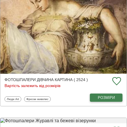
ФОТОШПАЛЕРИ ДІВЧИНА КАРТИНА ( 2524 )
Вартість залежить від розмірів
РОЗМІРИ
Фотошпалери
Фотошпалери
Люди Art
Фрески живопис