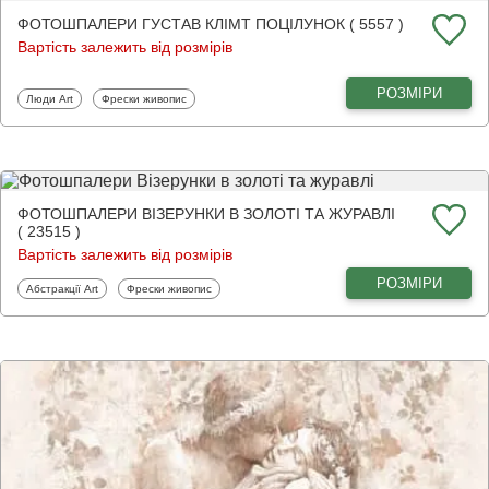
ФОТОШПАЛЕРИ ГУСТАВ КЛІМТ ПОЦІЛУНОК ( 5557 )
Вартість залежить від розмірів
РОЗМІРИ
Фотошпалери
Фотошпалери
Люди Art
Фрески живопис
ФОТОШПАЛЕРИ ВІЗЕРУНКИ В ЗОЛОТІ ТА ЖУРАВЛІ
( 23515 )
Вартість залежить від розмірів
РОЗМІРИ
Фотошпалери
Фотошпалери
Абстракції Art
Фрески живопис