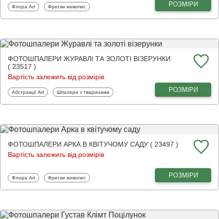
РОЗМІРИ
Фотошпалери
Фотошпалери
Флора Art
Фрески живопис
ФОТОШПАЛЕРИ ЖУРАВЛІ ТА ЗОЛОТІ ВІЗЕРУНКИ
( 23517 )
Вартість залежить від розмірів
РОЗМІРИ
Фотошпалери
Фотошпалери
Абстракції Art
Шпалери з тваринами
ФОТОШПАЛЕРИ АРКА В КВІТУЧОМУ САДУ ( 23497 )
Вартість залежить від розмірів
РОЗМІРИ
Фотошпалери
Фотошпалери
Флора Art
Фрески живопис