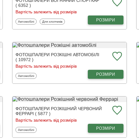
ФОТОШПАЛЕРИ ВОГНЯНИЙ СПОРТКАР
( 6352 )
Вартість залежить від розмірів
РОЗМІРИ
Фотошпалери
Фотошпалери
Автомобілі
Для хлопчиків
ФОТОШПАЛЕРИ РОЗКІШНІ АВТОМОБІЛІ
( 10972 )
Вартість залежить від розмірів
РОЗМІРИ
Фотошпалери
Автомобілі
ФОТОШПАЛЕРИ РОЗКІШНИЙ ЧЕРВОНИЙ
ФЕРРАРІ ( 5877 )
Вартість залежить від розмірів
РОЗМІРИ
Фотошпалери
Автомобілі