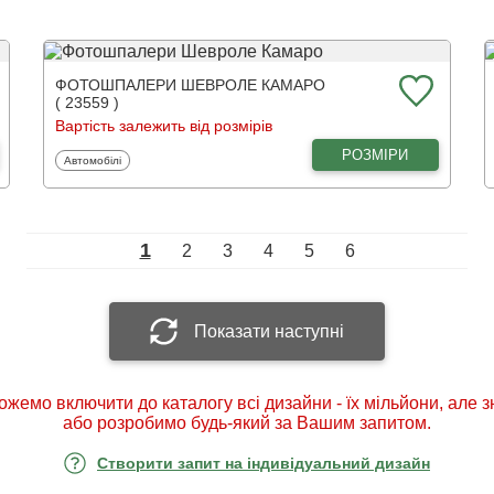
ФОТОШПАЛЕРИ ШЕВРОЛЕ КАМАРО
( 23559 )
Вартість залежить від розмірів
РОЗМІРИ
Фотошпалери
Автомобілі
1
2
3
4
5
6
Показати наступні
ожемо включити до каталогу всі дизайни - їх мільйони, але 
або розробимо будь-який за Вашим запитом.
Створити запит на індивідуальний дизайн