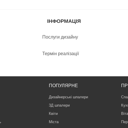
ІНФОРМАЦІЯ
Послуги дизайну
Термін реалізації
ПОПУЛЯРНЕ
ПР
Дизайнерські шпалери
Спа
3Д шпалери
Кух
Квіти
Віт
ь
Міста
Пер