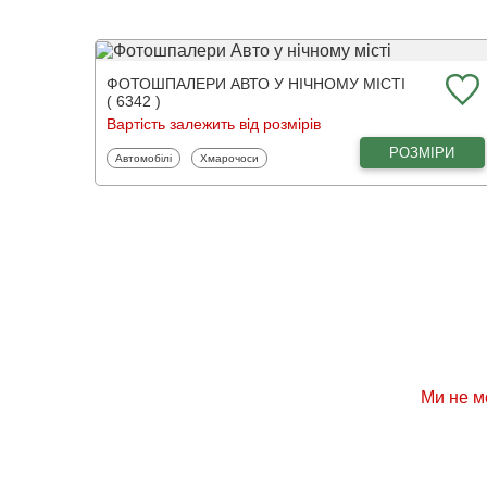
ФОТОШПАЛЕРИ АВТО У НІЧНОМУ МІСТІ
( 6342 )
Вартість залежить від розмірів
РОЗМІРИ
Фотошпалери
Фотошпалери
Автомобілі
Хмарочоси
Ми не м