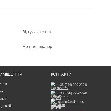
Відгуки клієнтів
Монтаж шпалер
ИМІЩЕННЯ
КОНТАКТИ
льня
+38 (044) 229-229-0
ня
+38 (096) 229-229-0
альня
studio@wallart.ua
едпокій