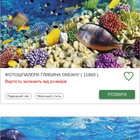
ФОТОШПАЛЕРИ ГЛИБИНА ОКЕАНУ ( 11860 )
Вартість залежить від розмірів
РОЗМІРИ
Фотошпалери
Фотошпалери
Підводний світ
Морський стиль