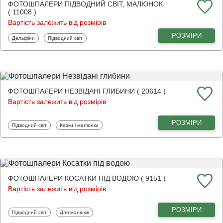
ФОТОШПАЛЕРИ ПІДВОДНИЙ СВІТ, МАЛЮНОК
( 11008 )
Вартість залежить від розмірів
РОЗМІРИ
Фотошпалери
Фотошпалери
Дельфіни
Підводний світ
ФОТОШПАЛЕРИ НЕЗВІДАНІ ГЛИБИНИ ( 20614 )
Вартість залежить від розмірів
РОЗМІРИ
Фотошпалери
Фотошпалери
Підводний світ
Казки і малюнки
ФОТОШПАЛЕРИ КОСАТКИ ПІД ВОДОЮ ( 9151 )
Вартість залежить від розмірів
РОЗМІРИ
Фотошпалери
Фотошпалери
Підводний світ
Для малюків