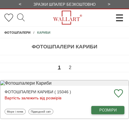
<
>
ЗРАЗКИ ШПАЛЕР БЕЗКОШТОВНО
СЕЗОННІ 
КАРИБИ
ФОТОШПАЛЕРИ
ФОТОШПАЛЕРИ КАРИБИ
1
2
ФОТОШПАЛЕРИ КАРИБИ ( 15046 )
Вартість залежить від розмірів
РОЗМІРИ
Фотошпалери
Фотошпалери
Море і пляж
Підводний світ