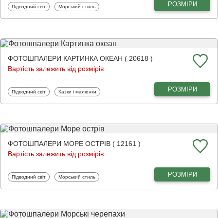
РОЗМІРИ
Фотошпалери
Фотошпалери
Підводний світ
Морський стиль
ФОТОШПАЛЕРИ КАРТИНКА ОКЕАН ( 20618 )
Вартість залежить від розмірів
РОЗМІРИ
Фотошпалери
Фотошпалери
Підводний світ
Казки і малюнки
ФОТОШПАЛЕРИ МОРЕ ОСТРІВ ( 12161 )
Вартість залежить від розмірів
РОЗМІРИ
Фотошпалери
Фотошпалери
Підводний світ
Морський стиль