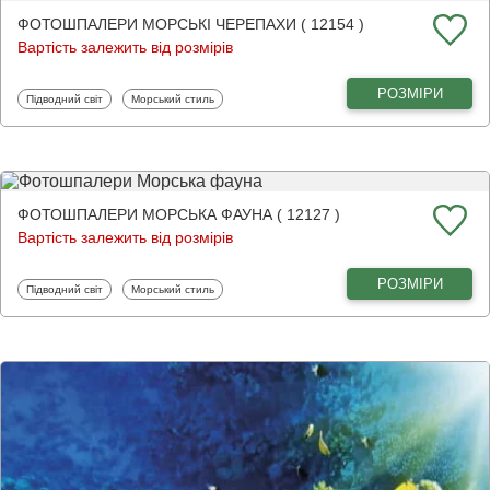
ФОТОШПАЛЕРИ МОРСЬКІ ЧЕРЕПАХИ ( 12154 )
Вартість залежить від розмірів
РОЗМІРИ
Фотошпалери
Фотошпалери
Підводний світ
Морський стиль
ФОТОШПАЛЕРИ МОРСЬКА ФАУНА ( 12127 )
Вартість залежить від розмірів
РОЗМІРИ
Фотошпалери
Фотошпалери
Підводний світ
Морський стиль