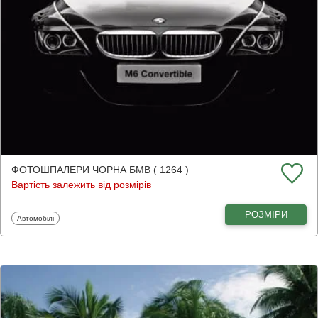
ФОТОШПАЛЕРИ ЧОРНА БМВ ( 1264 )
Вартість залежить від розмірів
РОЗМІРИ
Фотошпалери
Автомобілі