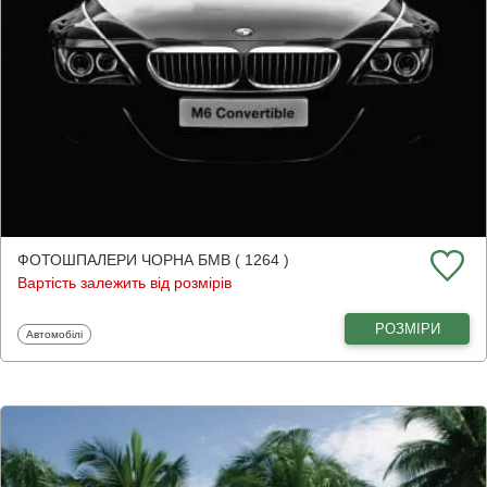
ФОТОШПАЛЕРИ ЧОРНА БМВ ( 1264 )
Вартість залежить від розмірів
РОЗМІРИ
Фотошпалери
Автомобілі