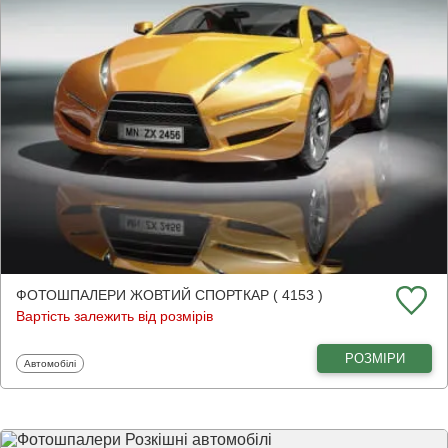
ФОТОШПАЛЕРИ ЖОВТИЙ СПОРТКАР ( 4153 )
Вартість залежить від розмірів
РОЗМІРИ
Фотошпалери
Автомобілі