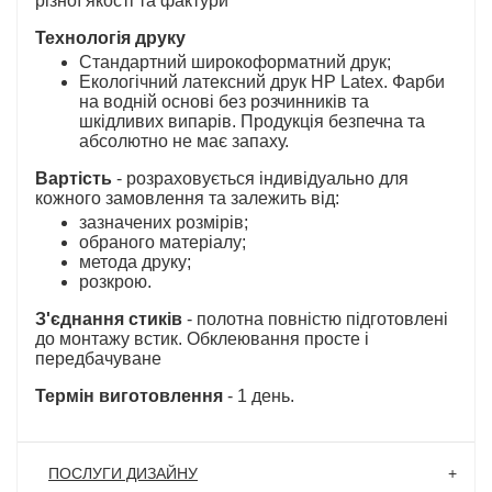
різної якості та фактури
Технологія друку
Стандартний широкоформатний друк;
Екологічний латексний друк HP Latex. Фарби
на водній основі без розчинників та
шкідливих випарів. Продукція безпечна та
абсолютно не має запаху.
Вартість
- розраховується індивідуально для
кожного замовлення та залежить від:
зазначених розмірів;
обраного матеріалу;
метода друку;
розкрою.
З'єднання стиків
- полотна повністю підготовлені
до монтажу встик. Обклеювання просте і
передбачуване
Термін виготовлення
- 1 день.
ПОСЛУГИ ДИЗАЙНУ