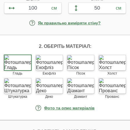
см
см
Як правильно виміряти стіну?
2. ОБЕРІТЬ МАТЕРІАЛ:
Гладь
Екофліз
Пісок
Холст
Штукатурка
Деко
Діамант
Прованс
Фото та опис матеріалів