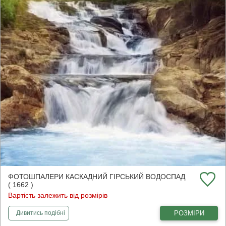
ФОТОШПАЛЕРИ КАСКАДНИЙ ГІРСЬКИЙ ВОДОСПАД
( 1662 )
Вартість залежить від розмірів
фотошпалери
Каскадний гірський водоспад
РОЗМІРИ
Дивитись
подібні