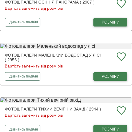
ФОТОШПАЛЕРИ ОСІННЯ ПАНОРАМА ( 2967 )
Вартість залежить від розмірів
фотошпалери
Осіння панорама
РОЗМІРИ
Дивитись
подібні
ФОТОШПАЛЕРИ МАЛЕНЬКИЙ ВОДОСПАД У ЛІСІ
( 2956 )
Вартість залежить від розмірів
фотошпалери
Маленький водоспад у лісі
РОЗМІРИ
Дивитись
подібні
ФОТОШПАЛЕРИ ТИХИЙ ВЕЧІРНІЙ ЗАХІД ( 2944 )
Вартість залежить від розмірів
фотошпалери
Тихий вечірній захід
РОЗМІРИ
Дивитись
подібні