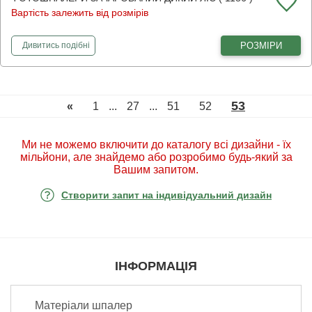
Вартість залежить від розмірів
фотошпалери
Зачарований дикий ліс
РОЗМІРИ
Дивитись
подібні
53
«
1
...
27
...
51
52
Ми не можемо включити до каталогу всі дизайни - їх
мільйони, але знайдемо або розробимо будь-який за
Вашим запитом.
Створити запит на індивідуальний дизайн
ІНФОРМАЦІЯ
Матеріали шпалер