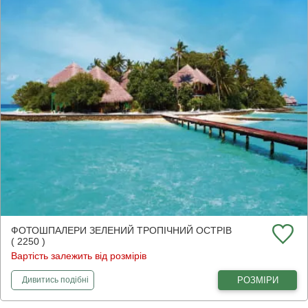
ФОТОШПАЛЕРИ ЗЕЛЕНИЙ ТРОПІЧНИЙ ОСТРІВ
( 2250 )
Вартість залежить від розмірів
фотошпалери
Зелений тропічний острів
РОЗМІРИ
Дивитись
подібні