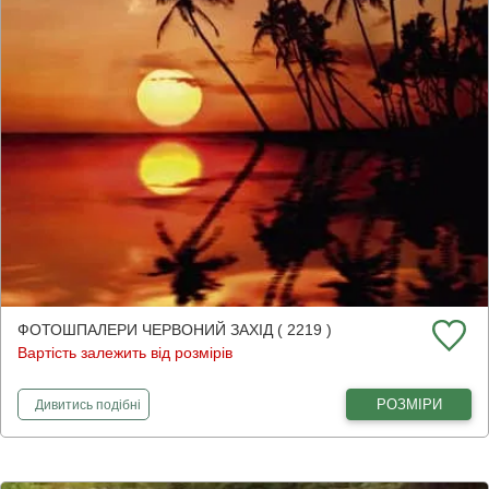
ФОТОШПАЛЕРИ ЧЕРВОНИЙ ЗАХІД ( 2219 )
Вартість залежить від розмірів
фотошпалери
Червоний захід
РОЗМІРИ
Дивитись
подібні