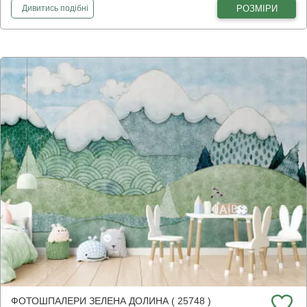
фотошпалери
Карта з тваринами, УКР
РОЗМІРИ
Дивитись
подібні
ФОТОШПАЛЕРИ ЗЕЛЕНА ДОЛИНА ( 25748 )