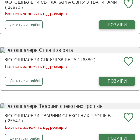
ФОТОШПАЛЕРИ СВІТЛА КАРТА СВІТУ З ТВАРИНАМИ
( 26570 )
Вартість залежить від розмірів
фотошпалери
Світла карта світу з тваринами
РОЗМІРИ
Дивитись
подібні
ФОТОШПАЛЕРИ СПЛЯЧІ ЗВІРЯТА ( 26380 )
Вартість залежить від розмірів
фотошпалери
Сплячі звірята
РОЗМІРИ
Дивитись
подібні
ФОТОШПАЛЕРИ ТВАРИНИ СПЕКОТНИХ ТРОПІКІВ
( 26547 )
Вартість залежить від розмірів
фотошпалери
Тварини спекотних тропіків
РОЗМІРИ
Дивитись
подібні