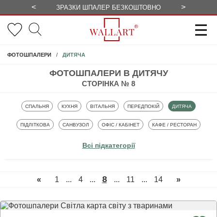
<
>
ЗРАЗКИ ШПАЛЕР БЕЗКОШТОВНО
СЕЗОННІ 
ДИТЯЧА
ФОТОШПАЛЕРИ
ФОТОШПАЛЕРИ В ДИТЯЧУ
СТОРІНКА № 8
ФОТОШПАЛЕРИ
ФОТОШПАЛЕРИ
ФОТОШПАЛЕРИ
ФОТОШПАЛЕРИ
ФОТОШПАЛЕРИ
СПАЛЬНЯ
КУХНЯ
ВІТАЛЬНЯ
ПЕРЕДПОКІЙ
ДИТЯЧА
ФОТОШПАЛЕРИ
ФОТОШПАЛЕРИ
ФОТОШПАЛЕРИ
ФОТОШПАЛЕРИ
ПІДЛІТКОВА
САНВУЗОЛ
ОФІС / КАБІНЕТ
КАФЕ / РЕСТОРАН
Всі підкатегорії
8
«
1
...
4
...
...
11
...
14
»