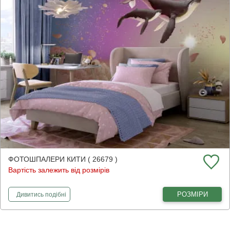
ФОТОШПАЛЕРИ КИТИ ( 26679 )
Вартість залежить від розмірів
фотошпалери
Кити
РОЗМІРИ
Дивитись
подібні