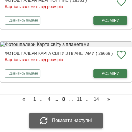
ФОТОШПАЛЕРИ МЕРІ ПОППІНС ( 26383 )
Вартість залежить від розмірів
фотошпалери
Мері Поппінс
РОЗМІРИ
Дивитись
подібні
ФОТОШПАЛЕРИ КАРТА СВІТУ З ПЛАНЕТАМИ ( 26666 )
Вартість залежить від розмірів
фотошпалери
Карта світу з планетами
РОЗМІРИ
Дивитись
подібні
8
«
1
...
4
...
...
11
...
14
»
Показати наступні