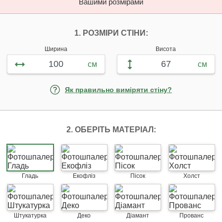
Вашими розмірами
НАЛАШТУЙТЕ ФОТ
1. РОЗМІРИ СТІНИ:
Ширина
Висота
см
см
Як правильно виміряти стіну?
2. ОБЕРІТЬ МАТЕРІАЛ:
Гладь
Екофліз
Пісок
Холст
Штукатурка
Деко
Діамант
Прованс