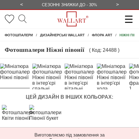
<
>
ЕЗКОШТОВНО
СЕЗОННІ ЗНИЖКИ ДО - 30%
КОНСУЛЬ
НІЖНІ ПІВО
ФОТОШПАЛЕРИ
ДИЗАЙНЕРСЬКІ WALLART
ФЛОРА ART
Фотошпалери Ніжні півонії
( Код: 24488 )
ЦЕЙ ДИЗАЙН В ІНШИХ КОЛЬОРАХ:
Виготовляємо під замовлення за