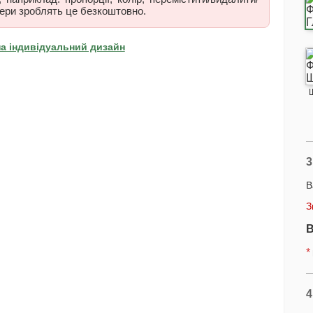
ери зроблять це безкоштовно.
на індивідуальний дизайн
3
В
З
В
*
4