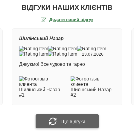
ВІДГУКИ НАШИХ КЛІЄНТІВ
Додати новий відгук
а оцінка
Шилінський Назар
ер замовлення
23.07.2026
Дякуємо! Все чудово та гарно
е ім'я
 відгук
Прикріпити фотографію
Ще відгуки
Надіслати відгук