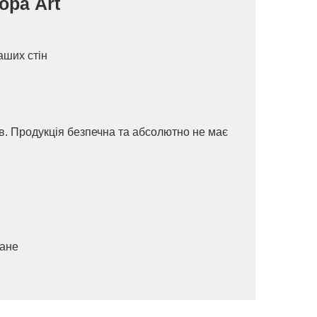
ора Art
аших стін
ів. Продукція безпечна та абсолютно не має
ване