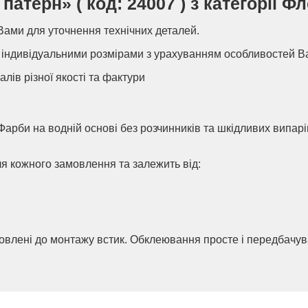
атерн» ( код: 24007 ) з категорії Фл
Вами для уточнення технічних деталей.
індивідуальними розмірами з урахуванням особливостей В
алів різної якості та фактури
Фарби на водній основі без розчинників та шкідливих випар
ля кожного замовлення та залежить від:
товлені до монтажу встик. Обклеювання просте і передбачу