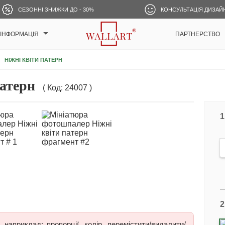
СЕЗОННІ ЗНИЖКИ ДО - 30%
КОНСУЛЬТАЦІЯ ДИЗАЙ
ІНФОРМАЦІЯ
ПАРТНЕРСТВО
НІЖНІ КВІТИ ПАТЕРН
атерн
( Код: 24007 )
1
2
наприклад: пропорції, колір, перемістити/видалити/