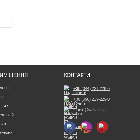
ИМІЩЕННЯ
КОНТАКТИ
льня
+38 (044) 229-229-0
ня
+38 (096) 229-229-0
альня
studio@wallart.ua
едпокій
яча
літкова