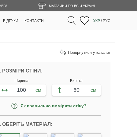
НЕРА
МАГАЗИНИ ПО ВСІЙ УКРАЇНІ
ВІДГУКИ
КОНТАКТИ
УКР
/
РУС
Повернутися у каталог
НАЛАШТУЙТЕ ФОТОШПАЛЕРИ ВІДПОВІ
. РОЗМІРИ СТІНИ:
Ширина
Висота
см
см
Як правильно виміряти стіну?
. ОБЕРІТЬ МАТЕРІАЛ: