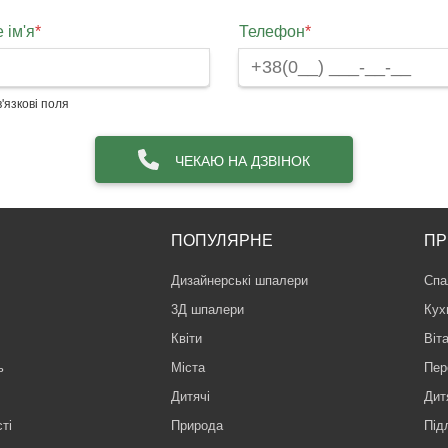
 ім'я
*
Телефон
*
'язкові поля
ЧЕКАЮ НА ДЗВІНОК
ПОПУЛЯРНЕ
ПР
Дизайнерські шпалери
Спа
3Д шпалери
Кух
Квіти
Віт
ь
Міста
Пер
Дитячі
Дит
ті
Природа
Під