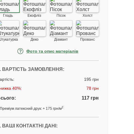
Гладь
Екофліз
Пісок
Холст
Штукатурка
Деко
Діамант
Прованс
Фото та опис матеріалів
. ВАРТІСТЬ ЗАМОВЛЕННЯ:
артість:
195 грн
нижка 40%:
78 грн
сього:
117 грн
2
Преміум латексний друк: + 175 грн/м
. ВАШІ КОНТАКТНІ ДАНІ: