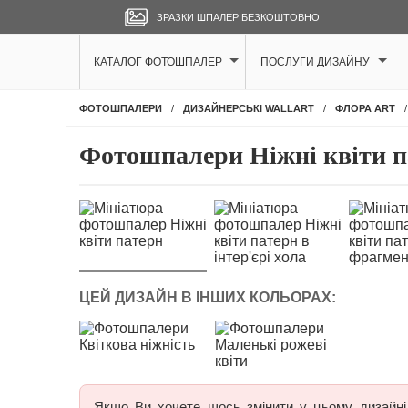
ЗРАЗКИ ШПАЛЕР БЕЗКОШТОВНО
КАТАЛОГ ФОТОШПАЛЕР
ПОСЛУГИ ДИЗАЙНУ
ФОТОШПАЛЕРИ
ДИЗАЙНЕРСЬКІ WALLART
ФЛОРА ART
Фотошпалери Ніжні квіти п
ЦЕЙ ДИЗАЙН В ІНШИХ КОЛЬОРАХ:
Якщо Ви хочете щось змінити у цьому дизайні, 