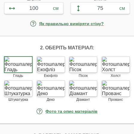
см
см
Як правильно виміряти стіну?
2. ОБЕРІТЬ МАТЕРІАЛ:
Гладь
Екофліз
Пісок
Холст
Штукатурка
Деко
Діамант
Прованс
Фото та опис матеріалів