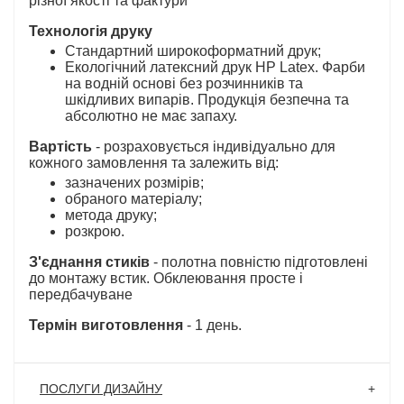
різної якості та фактури
Технологія друку
Стандартний широкоформатний друк;
Екологічний латексний друк HP Latex. Фарби
на водній основі без розчинників та
шкідливих випарів. Продукція безпечна та
абсолютно не має запаху.
Вартість
- розраховується індивідуально для
кожного замовлення та залежить від:
зазначених розмірів;
обраного матеріалу;
метода друку;
розкрою.
З'єднання стиків
- полотна повністю підготовлені
до монтажу встик. Обклеювання просте і
передбачуване
Термін виготовлення
- 1 день.
ПОСЛУГИ ДИЗАЙНУ