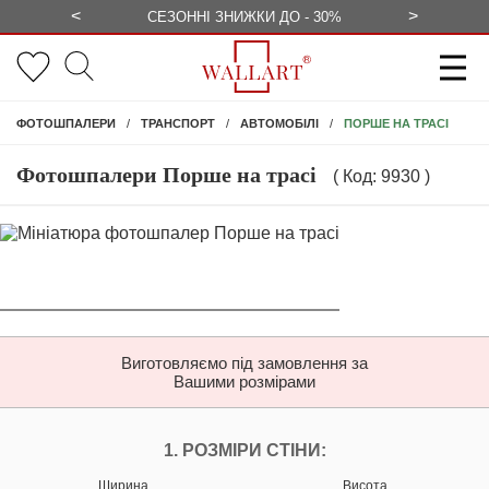
<
>
ЕЗКОШТОВНО
СЕЗОННІ ЗНИЖКИ ДО - 30%
КОНСУЛЬ
ПОРШЕ НА ТРАСІ
ФОТОШПАЛЕРИ
ТРАНСПОРТ
АВТОМОБІЛІ
Фотошпалери Порше на трасі
( Код: 9930 )
Виготовляємо під замовлення за
Вашими розмірами
НАЛАШТУЙТЕ ФОТ
1. РОЗМІРИ СТІНИ:
Ширина
Висота