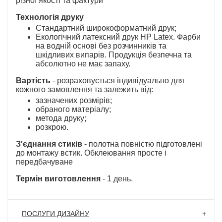
різної якості та фактури
Технологія друку
Стандартний широкоформатний друк;
Екологічний латексний друк HP Latex. Фарби
на водній основі без розчинників та
шкідливих випарів. Продукція безпечна та
абсолютно не має запаху.
Вартість
- розраховується індивідуально для
кожного замовлення та залежить від:
зазначених розмірів;
обраного матеріалу;
метода друку;
розкрою.
З'єднання стиків
- полотна повністю підготовлені
до монтажу встик. Обклеювання просте і
передбачуване
Термін виготовлення
- 1 день.
ПОСЛУГИ ДИЗАЙНУ