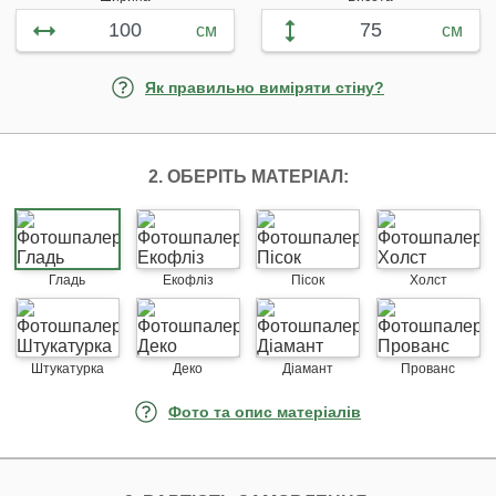
см
см
Як правильно виміряти стіну?
2. ОБЕРІТЬ МАТЕРІАЛ:
Гладь
Екофліз
Пісок
Холст
Штукатурка
Деко
Діамант
Прованс
Фото та опис матеріалів