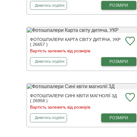
фотошпалери
Синій туманний ліс
РОЗМІРИ
Дивитись
подібні
ФОТОШПАЛЕРИ КАРТА СВІТУ ДИТЯЧА, УКР
( 26657 )
Вартість залежить від розмірів
фотошпалери
Карта світу дитяча, УКР
РОЗМІРИ
Дивитись
подібні
ФОТОШПАЛЕРИ СИНІ КВІТИ МАГНОЛІЇ 3Д
( 26958 )
Вартість залежить від розмірів
фотошпалери
Сині квіти магнолії 3Д
РОЗМІРИ
Дивитись
подібні