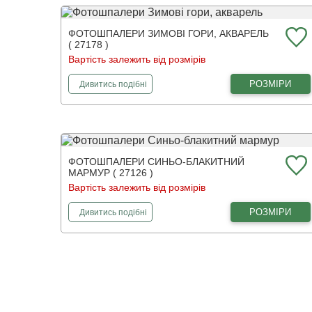
ФОТОШПАЛЕРИ ЗИМОВІ ГОРИ, АКВАРЕЛЬ
( 27178 )
Вартість залежить від розмірів
фотошпалери
Зимові гори, акварель
РОЗМІРИ
Дивитись
подібні
ФОТОШПАЛЕРИ СИНЬО-БЛАКИТНИЙ
МАРМУР ( 27126 )
Вартість залежить від розмірів
фотошпалери
Синьо-блакитний мармур
РОЗМІРИ
Дивитись
подібні