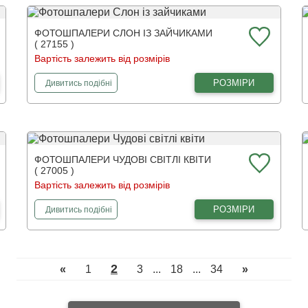
ФОТОШПАЛЕРИ СЛОН ІЗ ЗАЙЧИКАМИ
( 27155 )
Вартість залежить від розмірів
фотошпалери
Слон із зайчиками
РОЗМІРИ
Дивитись
подібні
ФОТОШПАЛЕРИ ЧУДОВІ СВІТЛІ КВІТИ
( 27005 )
Вартість залежить від розмірів
фотошпалери
Чудові світлі квіти
РОЗМІРИ
Дивитись
подібні
2
«
1
3
...
18
...
34
»