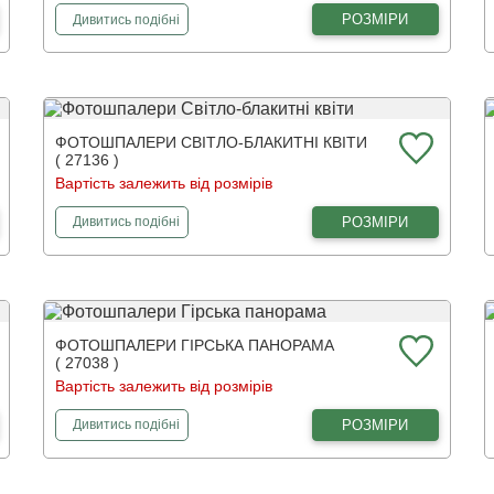
фотошпалери
Фантастичний зодіак, Лев 3Д
РОЗМІРИ
Дивитись
подібні
ФОТОШПАЛЕРИ СВІТЛО-БЛАКИТНІ КВІТИ
( 27136 )
Вартість залежить від розмірів
фотошпалери
Світло-блакитні квіти
РОЗМІРИ
Дивитись
подібні
ФОТОШПАЛЕРИ ГІРСЬКА ПАНОРАМА
( 27038 )
Вартість залежить від розмірів
фотошпалери
Гірська панорама
РОЗМІРИ
Дивитись
подібні