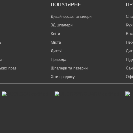
ПОПУЛЯРНЕ
ПР
Дизайнерські шпалери
Спа
3Д шпалери
Кух
Квіти
Віт
ь
Міста
Пер
Дитячі
Дит
ті
Природа
Під
ьких прав
Шпалери та патерни
Сан
Хіти продажу
Офі