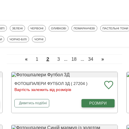
ТОШПАЛЕРИ
ФОТОШПАЛЕРИ
ФОТОШПАЛЕРИ
ФОТОШПАЛЕРИ
ФОТОШПАЛЕРИ
ФОТОШПАЛЕРИ
ВТІ
ЗЕЛЕНІ
ЧЕРВОНІ
ОЛИВКОВІ
ПОМАРАНЧЕВІ
ПАСТЕЛЬНІ ТОНИ
ФОТОШПАЛЕРИ
ФОТОШПАЛЕРИ
КИ
ЧОРНО-БІЛІ
ЧОРНІ
2
«
1
3
...
18
...
34
»
ФОТОШПАЛЕРИ ФУТБОЛ 3Д ( 27204 )
Вартість залежить від розмірів
фотошпалери
Футбол 3Д
РОЗМІРИ
Дивитись
подібні