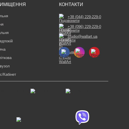
ИМІЩЕННЯ
КОНТАКТИ
льня
+38 (044) 229-229-0
ня
+38 (096) 229-229-0
альня
studio@wallart.ua
едпокій
яча
літкова
вузол
с/Кабінет