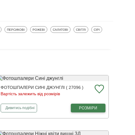
ФОТОШПАЛЕРИ
ФОТОШПАЛЕРИ
ФОТОШПАЛЕРИ
ФОТОШПАЛЕРИ
ФОТОШПАЛЕРИ
ПЕРСИКОВІ
РОЖЕВІ
САЛАТОВІ
СВІТЛІ
СІРІ
ФОТОШПАЛЕРИ СИНІ ДЖУНГЛІ ( 27096 )
Вартість залежить від розмірів
фотошпалери
Сині джунглі
РОЗМІРИ
Дивитись
подібні