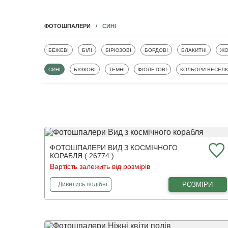
СИНІ
ФОТОШПАЛЕРИ
ФОТОШПАЛЕРИ
ФОТОШПАЛЕРИ
ФОТОШПАЛЕРИ
ФОТОШПАЛЕРИ
ФОТОШПАЛЕРИ
ФО
БЕЖЕВІ
БІЛІ
БІРЮЗОВІ
БОРДОВІ
БЛАКИТНІ
ЖО
ФОТОШПАЛЕРИ
ФОТОШПАЛЕРИ
ФОТОШПАЛЕРИ
ФОТОШПАЛЕРИ
ФОТОШПАЛЕРИ
СИНІ
БУЗКОВІ
ТЕМНІ
ФІОЛЕТОВІ
КОЛЬОРИ ВЕСЕЛ
ФОТОШПАЛЕРИ ВИД З КОСМІЧНОГО
КОРАБЛЯ ( 26774 )
Вартість залежить від розмірів
фотошпалери
Вид з космічного корабля
РОЗМІРИ
Дивитись
подібні