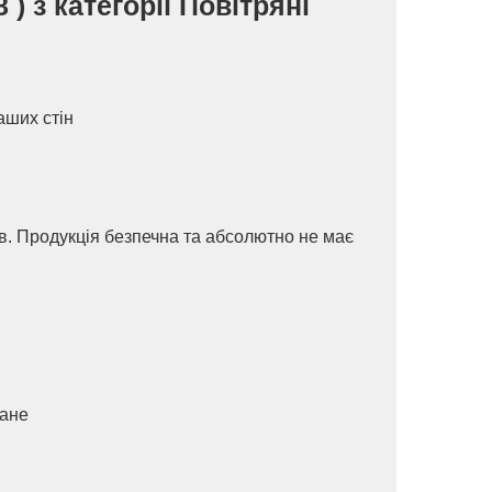
 з категорії Повітряні
аших стін
ів. Продукція безпечна та абсолютно не має
ване