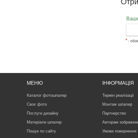
Отри
Ваше
*
- обов
МЕНЮ
ІНФОРМАЦІЯ
Каталог фотошпалер
Термін реалізації
Своє фото
Монтаж шпалер
Послуги дизайну
Партнерство
Матеріали шпалер
Авторам зображен
Пошук по сайту
Умови повернення