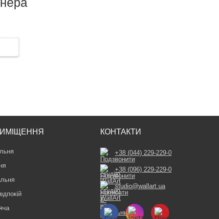
йнера
ИМІЩЕННЯ
КОНТАКТИ
льня
+38 (044) 229-229-0
ня
+38 (096) 229-229-0
альня
studio@wallart.ua
едпокій
яча