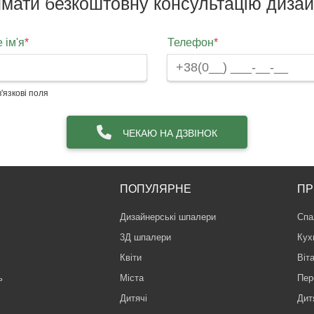
мати безкоштовну консультацію диза
 ім'я
*
Телефон
*
'язкові поля
ЧЕКАЮ НА ДЗВІНОК
ПОПУЛЯРНЕ
ПР
Дизайнерські шпалери
Спа
3Д шпалери
Кух
Квіти
Віт
ь
Міста
Пер
Дитячі
Дит