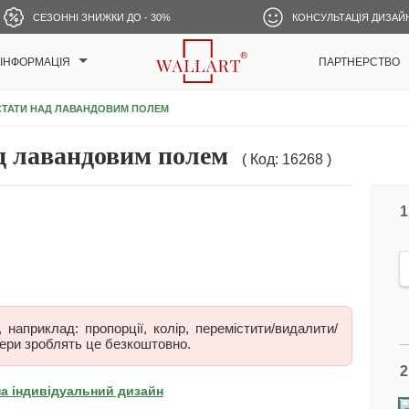
СЕЗОННІ ЗНИЖКИ ДО - 30%
КОНСУЛЬТАЦІЯ ДИЗАЙ
ІНФОРМАЦІЯ
ПАРТНЕРСТВО
ТАТИ НАД ЛАВАНДОВИМ ПОЛЕМ
д лавандовим полем
( Код: 16268 )
1
наприклад: пропорції, колір, перемістити/видалити/
ери зроблять це безкоштовно.
2
на індивідуальний дизайн