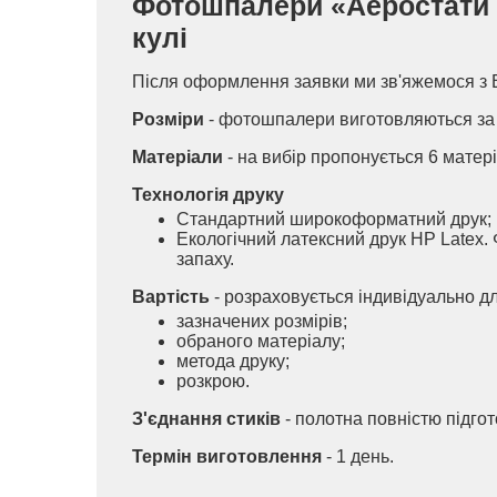
Фотошпалери «Аеростати на
кулі
Після оформлення заявки ми зв'яжемося з 
Розміри
- фотошпалери виготовляються за 
Матеріали
- на вибір пропонується 6 матері
Технологія друку
Стандартний широкоформатний друк;
Екологічний латексний друк HP Latex. 
запаху.
Вартість
- розраховується індивідуально д
зазначених розмірів;
обраного матеріалу;
метода друку;
розкрою.
З'єднання стиків
- полотна повністю підго
Термін виготовлення
- 1 день.