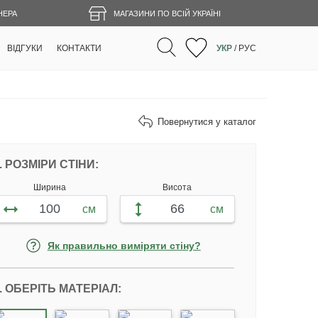
НЕРА
МАГАЗИНИ ПО ВСІЙ УКРАЇНІ
ВІДГУКИ
КОНТАКТИ
УКР
/
РУС
Повернутися у каталог
НАЛАШТУЙТЕ ФОТОШПАЛЕРИ ВІДПОВІ
. РОЗМІРИ СТІНИ:
Ширина
Висота
см
см
Як правильно виміряти стіну?
. ОБЕРІТЬ МАТЕРІАЛ: