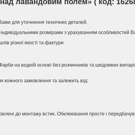
д лавандовим полем» ( код: 16268 )
Вами для уточнення технічних деталей.
індивідуальними розмірами з урахуванням особливостей В
алів різної якості та фактури
Фарби на водній основі без розчинників та шкідливих випар
ля кожного замовлення та залежить від:
товлені до монтажу встик. Обклеювання просте і передбачу