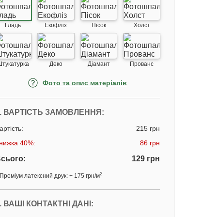
Гладь
Екофліз
Пісок
Холст
Штукатурка
Деко
Діамант
Прованс
Фото та опис матеріалів
. ВАРТІСТЬ ЗАМОВЛЕННЯ:
артість:
215 грн
нижка 40%:
86 грн
сього:
129 грн
2
Преміум латексний друк: + 175 грн/м
. ВАШІ КОНТАКТНІ ДАНІ: