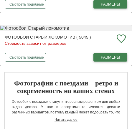
фотообои
Поезд на плёнке
РАЗМЕРЫ
Смотреть
подобные
ФОТООБОИ СТАРЫЙ ЛОКОМОТИВ ( 5045 )
Стоимость зависит от размеров
фотообои
Старый локомотив
РАЗМЕРЫ
Смотреть
подобные
Фотографии с поездами – ретро и
современность на ваших стенах
Фотообои с поездами станут интересным решением для любых
видов декора. У нас в ассортименте имеются десятки
различных вариантов, поэтому каждый может подобрать то, что
ему понравиться. Поезд более столетия является одним из
Читать далее
самых мощных, величественных видов транспорта, поэтому он
станет очень стильным и интересным дополнением к разным