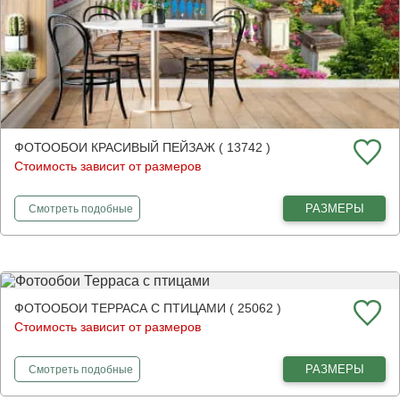
ФОТООБОИ КРАСИВЫЙ ПЕЙЗАЖ ( 13742 )
Стоимость зависит от размеров
фотообои
Красивый пейзаж
РАЗМЕРЫ
Смотреть
подобные
ФОТООБОИ ТЕРРАСА С ПТИЦАМИ ( 25062 )
Стоимость зависит от размеров
фотообои
Терраса с птицами
РАЗМЕРЫ
Смотреть
подобные