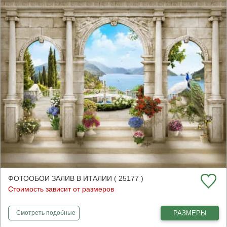
ФОТООБОИ ЗАЛИВ В ИТАЛИИ ( 25177 )
Стоимость зависит от размеров
фотообои
Залив в Италии
РАЗМЕРЫ
Смотреть
подобные