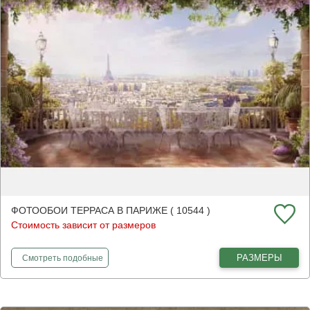
ФОТООБОИ ТЕРРАСА В ПАРИЖЕ ( 10544 )
Стоимость зависит от размеров
фотообои
Терраса в Париже
РАЗМЕРЫ
Смотреть
подобные