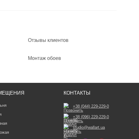
Отзывы клиентов
Монтаж обоев
МЕЩЕНИЯ
КОНТАКТЫ
ьня
+38 (044) 229-229-0
я
+38 (096) 229-229-0
иная
studio@wallart.ua
ожая