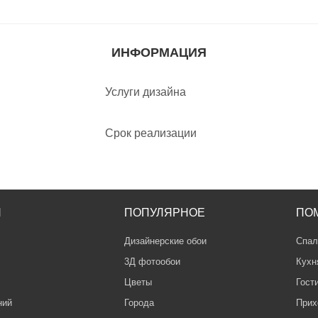
ИНФОРМАЦИЯ
Услуги дизайна
Срок реализации
Я
ПОПУЛЯРНОЕ
ПО
Дизайнерские обои
Спал
3Д фотообои
Кухн
Цветы
Гост
ний
Города
Прих