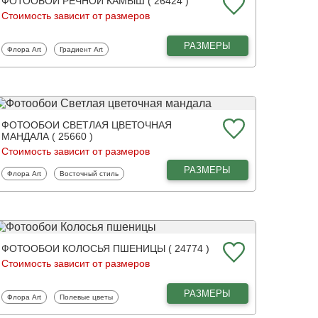
ФОТООБОИ РЕЧНОЙ КАМЫШ ( 26424 )
Стоимость зависит от размеров
РАЗМЕРЫ
Фотообои
Фотообои
Флора Art
Градиент Art
ФОТООБОИ СВЕТЛАЯ ЦВЕТОЧНАЯ
МАНДАЛА ( 25660 )
Стоимость зависит от размеров
РАЗМЕРЫ
Фотообои
Фотообои
Флора Art
Восточный стиль
ФОТООБОИ КОЛОСЬЯ ПШЕНИЦЫ ( 24774 )
Стоимость зависит от размеров
РАЗМЕРЫ
Фотообои
Фотообои
Флора Art
Полевые цветы