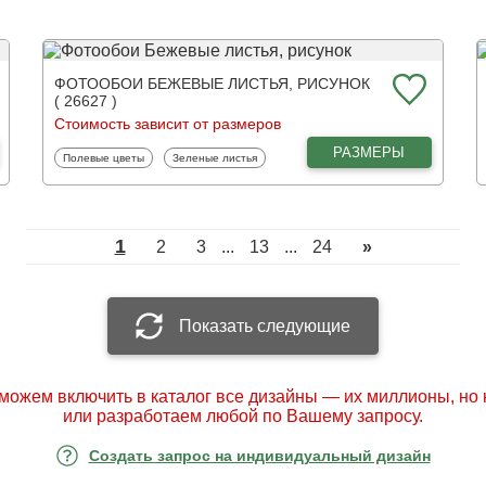
ФОТООБОИ БЕЖЕВЫЕ ЛИСТЬЯ, РИСУНОК
( 26627 )
Стоимость зависит от размеров
РАЗМЕРЫ
Фотообои
Фотообои
Полевые цветы
Зеленые листья
1
2
3
...
13
...
24
»
Показать следующие
можем включить в каталог все дизайны — их миллионы, но
или разработаем любой по Вашему запросу.
Создать запрос на индивидуальный дизайн