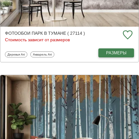
ФОТООБОИ ПАРК В ТУМАНЕ ( 27114 )
Стоимость зависит от размеров
РАЗМЕРЫ
Фотообои
Фотообои
Деревья Art
Акварель Art