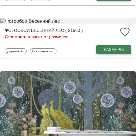
ФОТООБОИ ВЕСЕННИЙ ЛЕС ( 21560 )
Стоимость зависит от размеров
РАЗМЕРЫ
Фотообои
Фотообои
Деревья Art
Сказочный лес