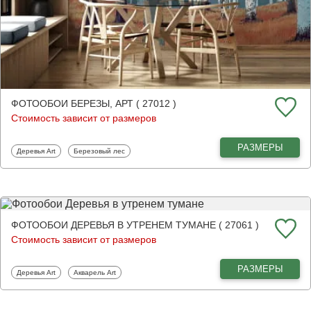
ФОТООБОИ БЕРЕЗЫ, АРТ ( 27012 )
Стоимость зависит от размеров
РАЗМЕРЫ
Фотообои
Фотообои
Деревья Art
Березовый лес
ФОТООБОИ ДЕРЕВЬЯ В УТРЕНЕМ ТУМАНЕ ( 27061 )
Стоимость зависит от размеров
РАЗМЕРЫ
Фотообои
Фотообои
Деревья Art
Акварель Art