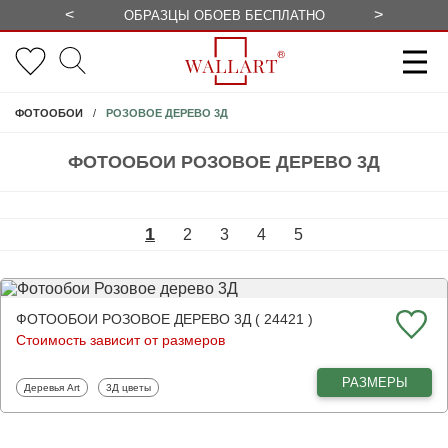
<
>
ОБРАЗЦЫ ОБОЕВ БЕСПЛАТНО
СЕЗОННЫЕ
РОЗОВОЕ ДЕРЕВО 3Д
ФОТООБОИ
ФОТООБОИ РОЗОВОЕ ДЕРЕВО 3Д
1
2
3
4
5
ФОТООБОИ РОЗОВОЕ ДЕРЕВО 3Д ( 24421 )
Стоимость зависит от размеров
РАЗМЕРЫ
Фотообои
Фотообои
Деревья Art
3Д цветы