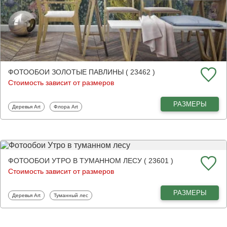
ФОТООБОИ ЗОЛОТЫЕ ПАВЛИНЫ ( 23462 )
Стоимость зависит от размеров
РАЗМЕРЫ
Фотообои
Фотообои
Деревья Art
Флора Art
ФОТООБОИ УТРО В ТУМАННОМ ЛЕСУ ( 23601 )
Стоимость зависит от размеров
РАЗМЕРЫ
Фотообои
Фотообои
Деревья Art
Туманный лес