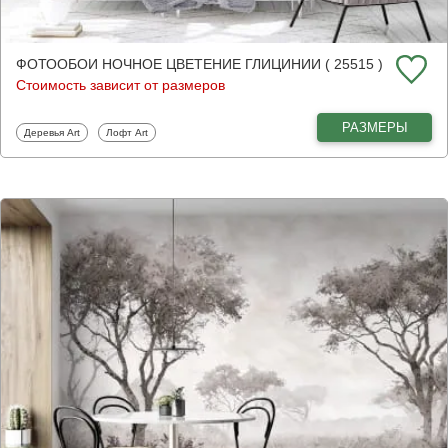
ФОТООБОИ НОЧНОЕ ЦВЕТЕНИЕ ГЛИЦИНИИ ( 25515 )
Стоимость зависит от размеров
РАЗМЕРЫ
Фотообои
Фотообои
Деревья Art
Лофт Art