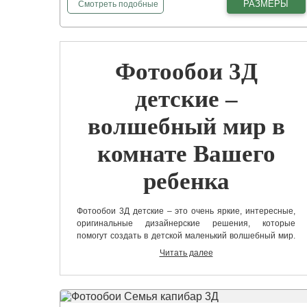
фотообои
Милые бобры 3Д
РАЗМЕРЫ
Смотреть
подобные
Фотообои 3Д
детские –
волшебный мир в
комнате Вашего
ребенка
Фотообои 3Д детские – это очень яркие, интересные,
оригинальные дизайнерские решения, которые
помогут создать в детской маленький волшебный мир.
Используя такие изображения, можно создать
Читать далее
удивительную иллюзию того, что между волшебным и
нашим миром совсем нет граней, достаточно лишь
протянуть руку.
Фотообои 3Д детские на стену представлены