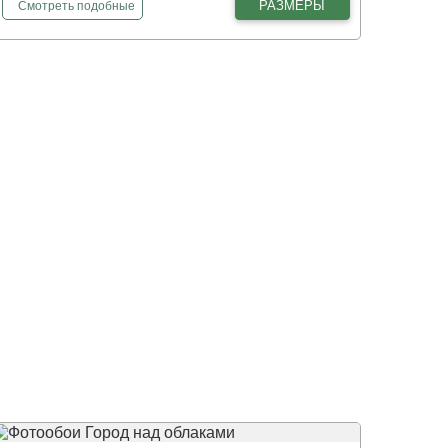
фотообои
Веселые зайчата 3Д
РАЗМЕРЫ
Смотреть
подобные