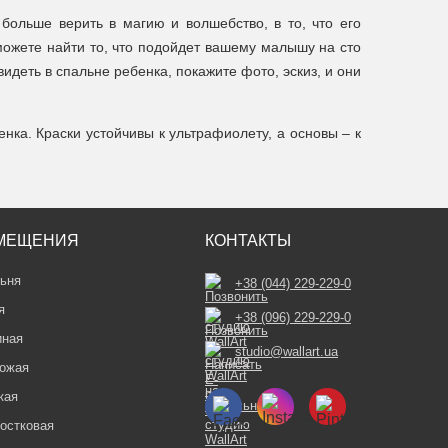
больше верить в магию и волшебство, в то, что его
можете найти то, что подойдет вашему малышу на сто
деть в спальне ребенка, покажите фото, эскиз, и они
ка. Краски устойчивы к ультрафиолету, а основы – к
МЕЩЕНИЯ
КОНТАКТЫ
ьня
+38 (044) 229-229-0
я
+38 (096) 229-229-0
иная
studio@wallart.ua
ожая
кая
остковая