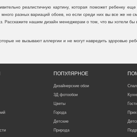
ивительно реалистичную картину, которая поможет ребенку еще 
много разных вариаций обоев, но если среди них вы все же не с
з. Расскажите нашим дизайн менеджерам о том, что вы хотели бы ви
оторые не вызывают аллергии и не могут навредить здоровью ребен
Я
ПОПУЛЯРНОЕ
ПО
Дизайнерские обои
Спал
3Д фотообои
Кухн
Цветы
Гост
ний
Города
Прих
Детские
Детс
сти
Природа
Подр