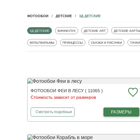
3Д ДЕТСКИЕ
ФОТООБОИ
ДЕТСКИЕ
ФОТООБОИ
ФОТООБОИ
ФОТООБОИ
ФОТООБОИ
3Д ДЕТСКИЕ
ВИННИ-ПУХ
ДЕТСКИЕ ART
ДЕТСКИЕ КАРТ
ФОТООБОИ
ФОТООБОИ
ФОТООБОИ
ФОТО
МУЛЬТФИЛЬМЫ
ПРИНЦЕССЫ
СКАЗКИ И РИСУНКИ
ТАЧКИ
ФОТООБОИ ФЕИ В ЛЕСУ ( 11065 )
Стоимость зависит от размеров
фотообои
Феи в лесу
РАЗМЕРЫ
Смотреть
подобные