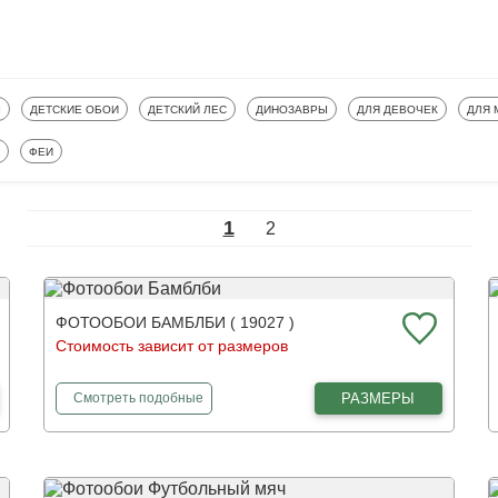
ФОТООБОИ
ФОТООБОИ
ФОТООБОИ
ФОТООБОИ
ФОТ
Ы
ДЕТСКИЕ ОБОИ
ДЕТСКИЙ ЛЕС
ДИНОЗАВРЫ
ДЛЯ ДЕВОЧЕК
ДЛЯ
ОБОИ
ФОТООБОИ
ФЕИ
1
2
ФОТООБОИ БАМБЛБИ ( 19027 )
Стоимость зависит от размеров
фотообои
Бамблби
РАЗМЕРЫ
Смотреть
подобные