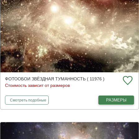
ФОТООБОИ ЗВЁЗДНАЯ ТУМАННОСТЬ ( 11976 )
Стоимость зависит от размеров
фотообои
Звёздная туманность
РАЗМЕРЫ
Смотреть
подобные