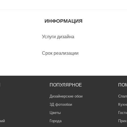
ИНФОРМАЦИЯ
Услуги дизайна
Срок реализации
Я
ПОПУЛЯРНОЕ
ПО
Дизайнерские обои
Спал
3Д фотообои
Кухн
Цветы
Гост
ний
Города
Прих