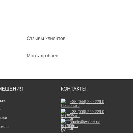
Отзывы клиентов
Монтаж обоев
МЕЩЕНИЯ
КОНТАКТЫ
ьня
+38 (044) 229-229-0
я
+38 (096) 229-229-0
иная
studio@wallart.ua
ожая