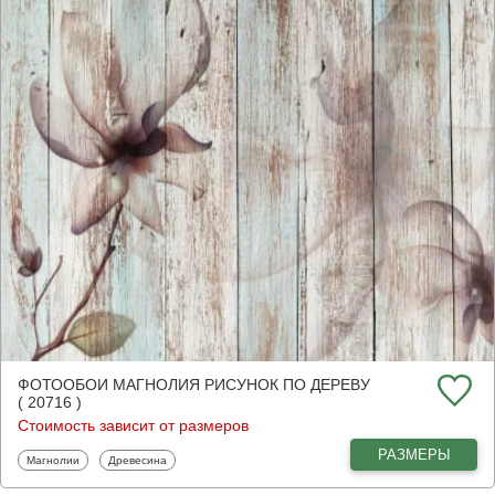
ФОТООБОИ МАГНОЛИЯ РИСУНОК ПО ДЕРЕВУ
( 20716 )
Стоимость зависит от размеров
РАЗМЕРЫ
Фотообои
Фотообои
Магнолии
Древесина