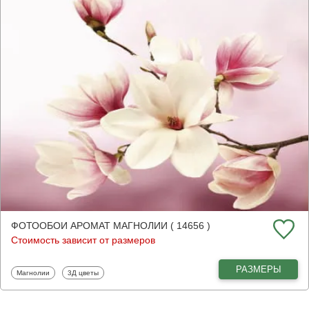
ФОТООБОИ АРОМАТ МАГНОЛИИ ( 14656 )
Стоимость зависит от размеров
РАЗМЕРЫ
Фотообои
Фотообои
Магнолии
3Д цветы