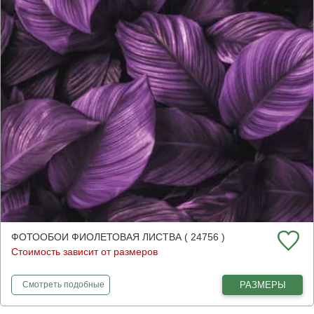
ФОТООБОИ ФИОЛЕТОВАЯ ЛИСТВА ( 24756 )
Стоимость зависит от размеров
фотообои
Фиолетовая листва
РАЗМЕРЫ
Смотреть
подобные