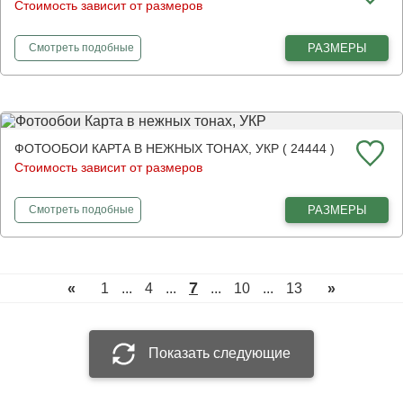
Стоимость зависит от размеров
фотообои
Пурпурная орхидея в воде
РАЗМЕРЫ
Смотреть
подобные
ФОТООБОИ КАРТА В НЕЖНЫХ ТОНАХ, УКР ( 24444 )
Стоимость зависит от размеров
фотообои
Карта в нежных тонах, УКР
РАЗМЕРЫ
Смотреть
подобные
7
«
1
...
4
...
...
10
...
13
»
Показать следующие