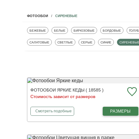
СИРЕНЕВЫЕ
ФОТООБОИ
ФОТООБОИ
ФОТООБОИ
ФОТООБОИ
ФОТООБОИ
ФОТО
БЕЖЕВЫЕ
БЕЛЫЕ
БИРЮЗОВЫЕ
БОРДОВЫЕ
ГОЛУ
ФОТООБОИ
ФОТООБОИ
ФОТООБОИ
ФОТООБОИ
ФОТООБОИ
САЛАТОВЫЕ
СВЕТЛЫЕ
СЕРЫЕ
СИНИЕ
СИРЕНЕВЫ
ФОТООБОИ ЯРКИЕ КЕДЫ ( 18585 )
Стоимость зависит от размеров
фотообои
Яркие кеды
РАЗМЕРЫ
Смотреть
подобные