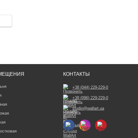
МЕЩЕНИЯ
КОНТАКТЫ
ьня
+38 (044) 229-229-0
я
+38 (096) 229-229-0
иная
studio@wallart.ua
ожая
кая
остковая