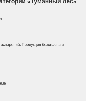
категории «Туманный лес»
ен
х испарений. Продукция безопасна и
уема