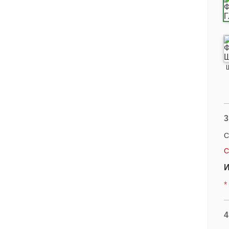
3
С
С
И
*
4