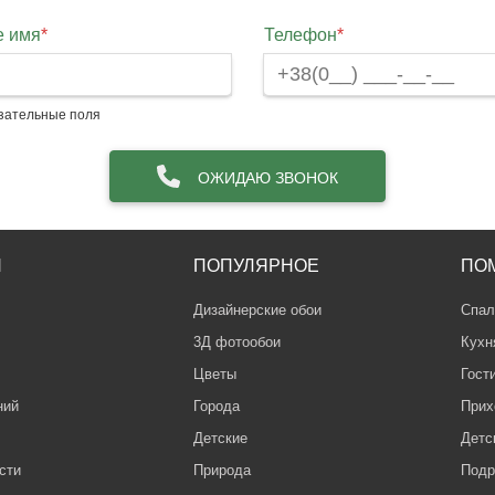
 имя
*
Телефон
*
зательные поля
ОЖИДАЮ ЗВОНОК
Я
ПОПУЛЯРНОЕ
ПО
Дизайнерские обои
Спал
3Д фотообои
Кухн
Цветы
Гост
ний
Города
Прих
Детские
Детс
сти
Природа
Подр