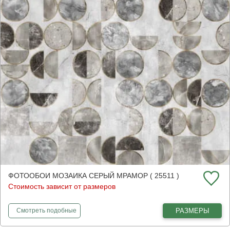
ФОТООБОИ МОЗАИКА СЕРЫЙ МРАМОР ( 25511 )
Стоимость зависит от размеров
фотообои
Мозаика серый мрамор
РАЗМЕРЫ
Смотреть
подобные