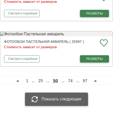
Стоимость зависит от размеров
фотообои
Белые орхидеи 3Д
РАЗМЕРЫ
Смотреть
подобные
ФОТООБОИ ПАСТЕЛЬНАЯ АКВАРЕЛЬ ( 25997 )
Стоимость зависит от размеров
фотообои
Пастельная акварель
РАЗМЕРЫ
Смотреть
подобные
50
«
1
...
25
...
...
74
...
97
»
Показать следующие