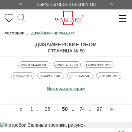
<
>
ОБРАЗЦЫ ОБОЕВ БЕСПЛАТНО
СЕЗОННЫЕ
ДИЗАЙНЕРСКИЕ WALLART
ФОТООБОИ
ДИЗАЙНЕРСКИЕ ОБОИ
СТРАНИЦА № 50
ФОТООБОИ
ФОТООБОИ
ФОТООБОИ
АБСТРАКЦИИ ART
АКВАРЕЛЬ ART
ГЕОМЕТРИЯ ART
ФОТООБОИ
ФОТООБОИ
ФОТООБОИ
ФОТООБОИ
ГОРОДА ART
ГРАДИЕНТ ART
ДЕРЕВЬЯ ART
ДЕТСКИЕ ART
ФОТООБОИ
ФОТООБОИ
ФОТООБОИ
ФОТООБОИ
ЛОФТ ART
ЛЮДИ ART
ПЕРЬЯ ART
ТРОПИКИ ART
Все подкатегории
ФОТООБОИ
ФЛОРА ART
50
«
1
...
25
...
...
74
...
97
»