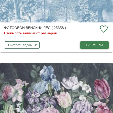
ФОТООБОИ ВЕНСКИЙ ЛЕС ( 25358 )
Стоимость зависит от размеров
фотообои
Венский лес
РАЗМЕРЫ
Смотреть
подобные