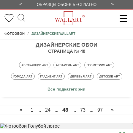
<
>
ОБРАЗЦЫ ОБОЕВ БЕСПЛАТНО
СЕЗОННЫЕ
ДИЗАЙНЕРСКИЕ WALLART
ФОТООБОИ
ДИЗАЙНЕРСКИЕ ОБОИ
СТРАНИЦА № 48
ФОТООБОИ
ФОТООБОИ
ФОТООБОИ
АБСТРАКЦИИ ART
АКВАРЕЛЬ ART
ГЕОМЕТРИЯ ART
ФОТООБОИ
ФОТООБОИ
ФОТООБОИ
ФОТООБОИ
ГОРОДА ART
ГРАДИЕНТ ART
ДЕРЕВЬЯ ART
ДЕТСКИЕ ART
ФОТООБОИ
ФОТООБОИ
ФОТООБОИ
ФОТООБОИ
ЛОФТ ART
ЛЮДИ ART
ПЕРЬЯ ART
ТРОПИКИ ART
Все подкатегории
ФОТООБОИ
ФЛОРА ART
48
«
1
...
24
...
...
73
...
97
»