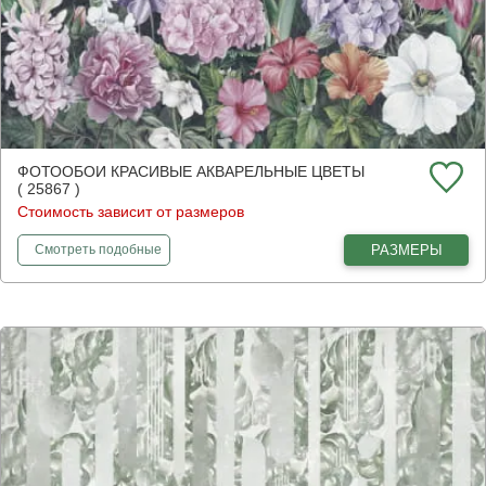
ФОТООБОИ КРАСИВЫЕ АКВАРЕЛЬНЫЕ ЦВЕТЫ
( 25867 )
Стоимость зависит от размеров
фотообои
Красивые акварельные цветы
РАЗМЕРЫ
Смотреть
подобные