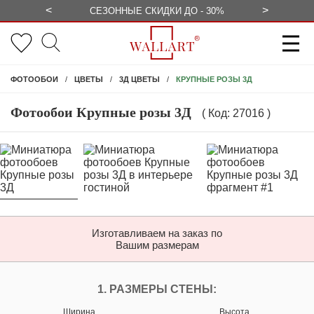
<
>
БЕСПЛАТНО
СЕЗОННЫЕ СКИДКИ ДО - 30%
КОНСУЛЬ
КРУПНЫЕ РОЗЫ 3Д
ФОТООБОИ
ЦВЕТЫ
3Д ЦВЕТЫ
Фотообои Крупные розы 3Д
( Код: 27016 )
Изготавливаем на заказ по
Вашим размерам
ПЕРСОНАЛИЗИРУЙ
1. РАЗМЕРЫ СТЕНЫ:
Ширина
Высота