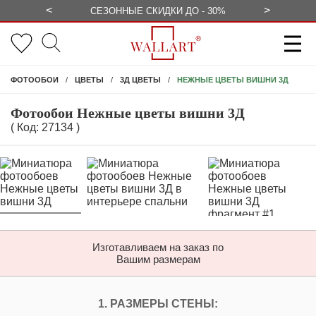
<
>
БЕСПЛАТНО
СЕЗОННЫЕ СКИДКИ ДО - 30%
КОНСУЛЬ
НЕЖНЫЕ ЦВЕТЫ ВИШНИ 3Д
ФОТООБОИ
ЦВЕТЫ
3Д ЦВЕТЫ
Фотообои Нежные цветы вишни 3Д
( Код: 27134 )
Изготавливаем на заказ по
Вашим размерам
ПЕРСОНАЛИЗИРУЙ
1. РАЗМЕРЫ СТЕНЫ: